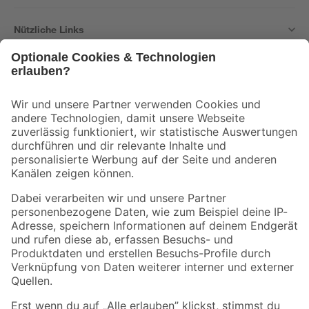
Nützliche Links
Bleib auf dem Laufenden mit unserem Newsletter
Der toom Newsletter: Keine Angebote und Aktionen mehr verpassen!
Zur Newsletter Anmeldung
Folge uns
Zahlungsarten
Versandarten
Sicher einkaufen