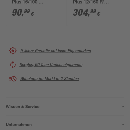
Plus 16/100'
Plus 12/160 R'
galvanisch verzinkt,
rostfreier Stahl, 20
90
,
304
,
99
99
€
€
10 Stück
Stück
5 Jahre Garantie auf toom Eigenmarken
Sorglos, 90 Tage Umtauschgarantie
Abholung im Markt in 2 Stunden
Wissen & Service
Unternehmen