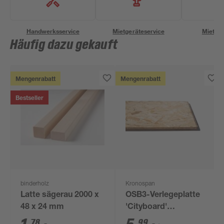
Handwerksservice
Mietgeräteservice
Miettra
Häufig dazu gekauft
Mengenrabatt
Mengenrabatt
Bestseller
binderholz
Kronospan
Latte sägerau 2000 x
OSB3-Verlegeplatte
48 x 24 mm
'Cityboard'
ungeschliffen 1690 x
78
99