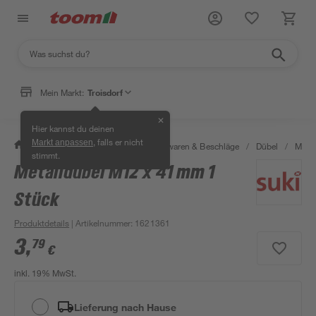
Mein Markt:
Troisdorf
✕
Hier kannst du deinen
, falls er nicht
Markt anpassen
/
Werkstatt & Maschinen
/
Eisenwaren & Beschläge
/
Dübel
/
Mess
stimmt.
Metalldübel M12 x 41 mm 1
Stück
Produktdetails
| Artikelnummer
:
1621361
3
,
79
€
inkl. 19% MwSt.
Lieferung nach Hause