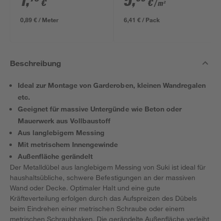
1
,
5
,
€
€
/ m²
634 x 12 mm
0,89 € / Meter
6,41 € / Pack
Beschreibung
Ideal zur Montage von Garderoben, kleinen Wandregalen
etc.
Geeignet für massive Untergünde wie Beton oder
Mauerwerk aus Vollbaustoff
Aus langlebigem Messing
Mit metrischem Innengewinde
Außenfläche gerändelt
Der Metalldübel aus langlebigem Messing von Suki ist ideal für
haushaltsübliche, schwere Befestigungen an der massiven
Wand oder Decke. Optimaler Halt und eine gute
Kräfteverteilung erfolgen durch das Aufspreizen des Dübels
beim Eindrehen einer metrischen Schraube oder einem
metrischen Schraubhaken. Die gerändelte Außenfläche verleiht