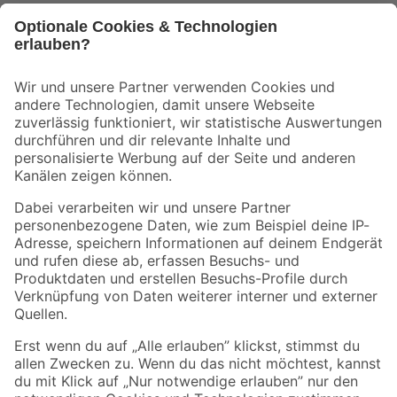
Bleib auf dem Laufenden mit unserem Newsletter
Der toom Newsletter: Keine Angebote und Aktionen mehr verpassen!
Zur Newsletter Anmeldung
Folge uns
Zahlungsarten
Versandarten
Sicher einkaufen
Jetzt die toom-App herunterladen