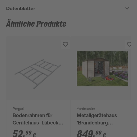
Datenblätter
Ähnliche Produkte
Pergart
Yardmaster
Bodenrahmen für
Metallgerätehaus
Gerätehaus 'Lübeck
'Brandenburg
86' stahlfarben
1012TBSL' taupe 303
52
,
849
,
99
00
€
€