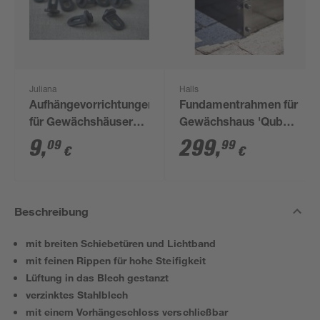
Juliana
Halls
Aufhängevorrichtungen
Fundamentrahmen für
für Gewächshäuser
Gewächshaus 'Qube
schwarz 20 Stück
610' 6,4 m²
9
,
299
,
09
99
€
€
Beschreibung
mit breiten Schiebetüren und Lichtband
mit feinen Rippen für hohe Steifigkeit
Lüftung in das Blech gestanzt
verzinktes Stahlblech
mit einem Vorhängeschloss verschließbar