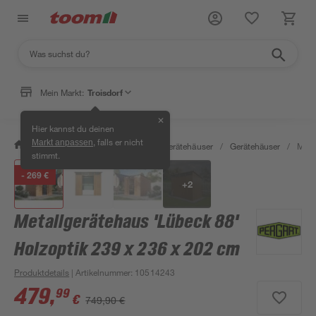
Mein Markt:
Troisdorf
✕
Hier kannst du deinen
, falls er nicht
Markt anpassen
/
Garten & Freizeit
/
Garten- & Gerätehäuser
/
Gerätehäuser
/
Meta
stimmt.
- 269 €
+
2
Metallgerätehaus 'Lübeck 88'
Holzoptik 239 x 236 x 202 cm
Produktdetails
| Artikelnummer
:
10514243
479
,
99
€
749,90 €