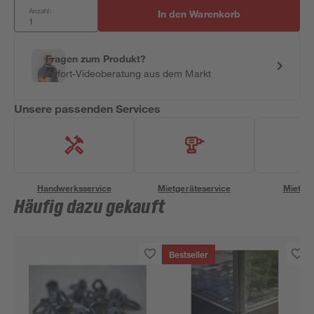
Anzahl:
In den Warenkorb
Fragen zum Produkt?
Sofort-Videoberatung aus dem Markt
Unsere passenden Services
Handwerksservice
Mietgeräteservice
Miettra
Häufig dazu gekauft
Bestseller