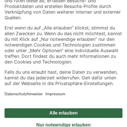
Sicher einkaufen
Jetzt die toom-App herunterladen
Alle Preisangaben in EUR inkl. gesetzl. MwSt.. Die dargestellten Angebote sind unter
Umständen nicht in allen Märkten verfügbar. Die angegebenen Verfügbarkeiten beziehen
sich auf den unter "Mein Markt" ausgewählten toom Baumarkt. Alle Angebote und
Produkte nur solange der Vorrat reicht.
*Paketversand ab 59 € versandkostenfrei, gilt nicht für Artikel mit Speditionsversand, hier
fallen zusätzliche Versandkosten an.
Datenschutz
Privatsphäre
Impressum
AGB
Nutzungsbedingungen
Widerrufsrecht
Vertrag widerrufen
Barrierefreiheit