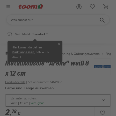
Mein Markt:
Troisdorf
✕
Hier kannst du deinen
, falls er nicht
Markt anpassen
/
Wohnen & Haushalt
/
Aufbewahrung & Ordnungssysteme
/
Regale
stimmt.
Metallkonsole "Arena" weiß 8
x 12 cm
Produktdetails
| Artikelnummer
:
7452885
Farbe und Länge auswählen
Varianten aufrufen:
Weiß | 12 cm
|
verfügbar
2
,
79
€