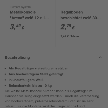
Element System
Metallkonsole
Regalboden
"Arena" weiß 12 x 17
beschichtet weiß 800
cm
x 200 x 16 mm
3
,
2
,
49
79
€
€
3,49 € / Meter
Beschreibung
Als Regalträger vielseitig einsetzbar
Aus hochwertigem Stahl gefertigt
In unauffälligem Weiß
Belastbarkeit: bis zu 10 kg
Die weiße Metallkonsole "Arena" kann als Regalträger im
Haushalt vielseitig eingesetzt werden. Durch die Verarbeitung
von hochwertigem, pulverbeschichtetem Stahl ist sie sehr
robust. Für die Montage wird der Träger schnell und