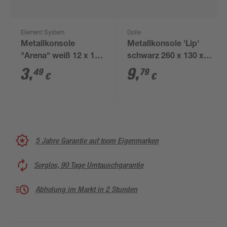
Element System
Dolle
Metallkonsole
Metallkonsole 'Lip'
"Arena" weiß 12 x 17
schwarz 260 x 130 x
cm
30 mm
3
,
9
,
49
79
€
€
5 Jahre Garantie auf toom Eigenmarken
Sorglos, 90 Tage Umtauschgarantie
Abholung im Markt in 2 Stunden