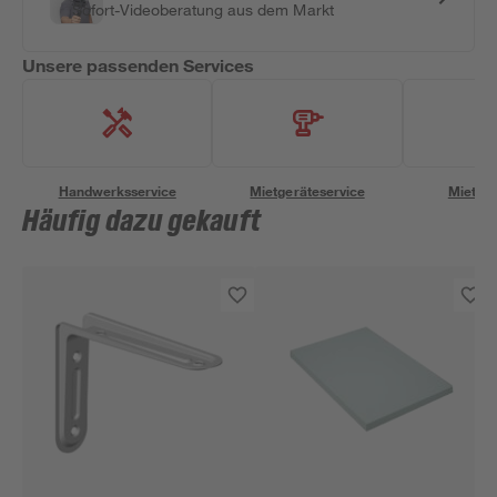
Sofort-Videoberatung aus dem Markt
Unsere passenden Services
Handwerksservice
Mietgeräteservice
Miettra
Häufig dazu gekauft