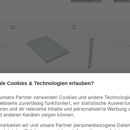
Handwerksservice
Mietgerät
Element System
ea'
Regalboden
Metallkonsole 'Bea'
beschichtet weiß 800
weiß 20 x 30 cm
x 200 x 16 mm
2
,
9
,
79
99
€
€
3,49 € / Meter