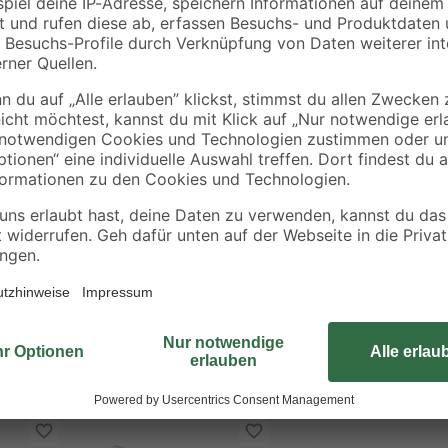
Die Metallkonsole "Bea" von der F
Holzregalböden. Sie ist aus hochwe
zu 25 kg belastbar. Das Trägerel
einfach in der Wand befestigt.