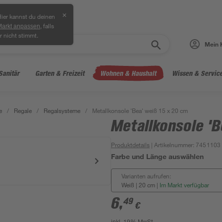
✕
ier kannst du deinen
, falls
Markt anpassen
r nicht stimmt.
Mein 
Sanitär
Garten & Freizeit
Wohnen & Haushalt
Wissen & Servic
e
/
Regale
/
Regalsysteme
/
Metallkonsole 'Bea' weiß 15 x 20 cm
Metallkonsole 'B
Produktdetails
| Artikelnummer
:
7451103
Farbe und Länge auswählen
Varianten aufrufen:
Weiß | 20 cm
|
Im Markt verfügbar
6
,
49
€