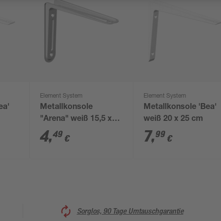
Element System
Element System
ea'
Metallkonsole
Metallkonsole 'Bea'
"Arena" weiß 15,5 x
weiß 20 x 25 cm
22 cm
4
,
7
,
49
99
€
€
Sorglos, 90 Tage Umtauschgarantie