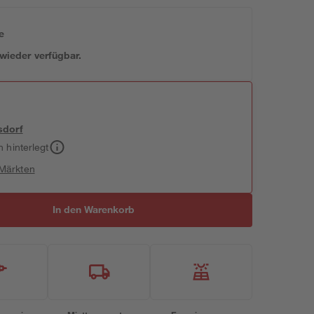
e
 wieder verfügbar.
sdorf
h hinterlegt
 Märkten
In den Warenkorb