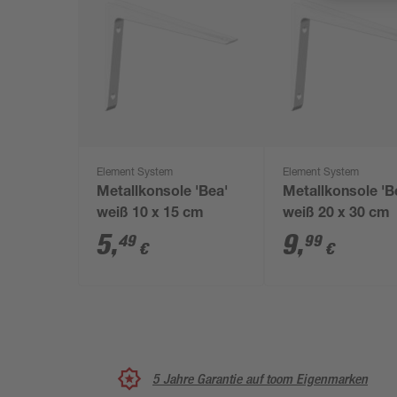
Element System
Element System
Metallkonsole 'Bea'
Metallkonsole 'B
weiß 10 x 15 cm
weiß 20 x 30 cm
5
,
9
,
49
99
€
€
5 Jahre Garantie auf toom Eigenmarken