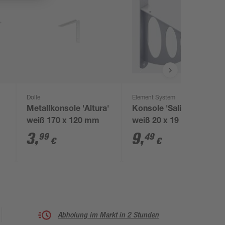
Dolle
Element System
Metallkonsole 'Altura'
Konsole 'Salida' Stahl
weiß 170 x 120 mm
weiß 20 x 19 cm
3
,
9
,
99
49
€
€
Abholung im Markt in 2 Stunden