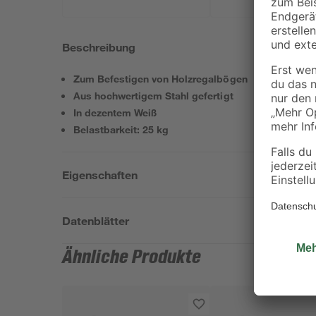
Beschreibung
Zum Befestigen von Holzregalbögen
Aus hochwertigem Stahl gefertigt
In dezentem Weiß
Belastbarkeit: 25 kg
Eigenschaften
Datenblätter
Ähnliche Produkte