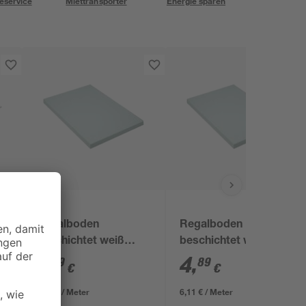
eservice
Miettransporter
Energie sparen
Regalboden
Regalboden
beschichtet weiß
beschichtet weiß 800
1600 x 200 x 16 mm
x 300 x 16 mm
6
,
4
,
19
89
€
€
3,87 € / Meter
6,11 € / Meter