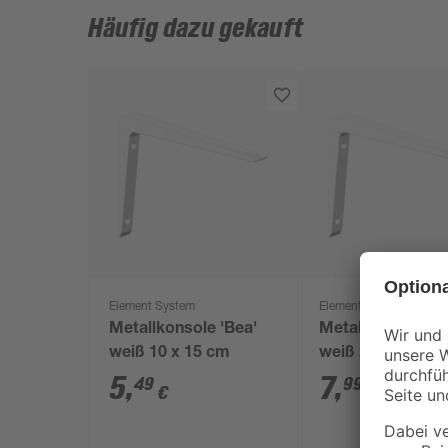
Häufig dazu gekauft
Element System
Element System
Metallkonsole 'Bea'
Metallkonsole 'B
weiß 10 x 15 cm
weiß 20 x 25 cm
5
,
7
,
49
99
€
€