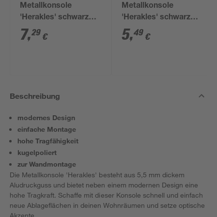
Metallkonsole
Metallkonsole
'Herakles' schwarz
'Herakles' schwarz
190 x 165 mm
140 x 115 mm
7
,
5
,
29
49
€
€
Beschreibung
modernes Design
einfache Montage
hohe Tragfähigkeit
kugelpoliert
zur Wandmontage
Die Metallkonsole 'Herakles' besteht aus 5,5 mm dickem
Aludruckguss und bietet neben einem modernen Design eine
hohe Tragkraft. Schaffe mit dieser Konsole schnell und einfach
neue Ablageflächen in deinen Wohnräumen und setze optische
Akzente.