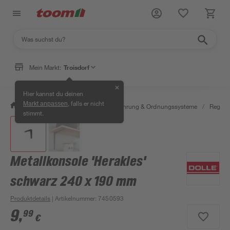
Mein Markt:
Troisdorf
✕
Hier kannst du deinen
, falls er nicht
Markt anpassen
/
Wohnen & Haushalt
/
Aufbewahrung & Ordnungssysteme
/
Regale
stimmt.
Metallkonsole 'Herakles'
schwarz 240 x 190 mm
Produktdetails
| Artikelnummer
:
7450593
9
,
99
€