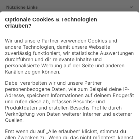
Nützliche Links
Bleib auf dem Laufenden mit unserem Newsletter
Der toom Newsletter: Keine Angebote und Aktionen mehr verpassen!
Zur Newsletter Anmeldung
Folge uns
Zahlungsarten
Versandarten
Sicher einkaufen