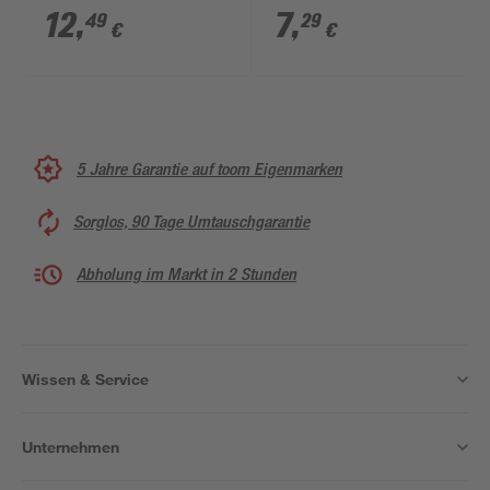
290 x 240 mm
190 x 165 mm
12
,
7
,
49
29
€
€
5 Jahre Garantie auf toom Eigenmarken
Sorglos, 90 Tage Umtauschgarantie
Abholung im Markt in 2 Stunden
Wissen & Service
Unternehmen