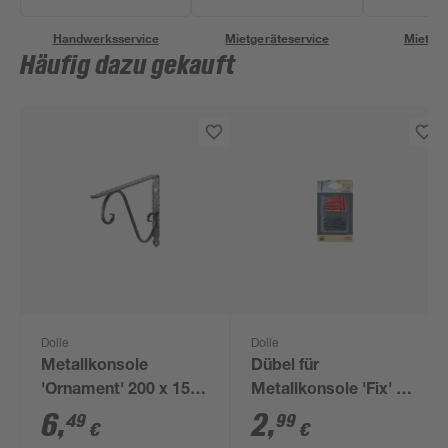
Handwerksservice
Mietgeräteservice
Miettra
Häufig dazu gekauft
Dolle
Dolle
Metallkonsole
Dübel für
'Ornament' 200 x 150
Metallkonsole 'Fix' Ø
mm
4,5 x 45 mm, Ø 3,5 x
6
,
2
,
49
99
€
€
16 mm