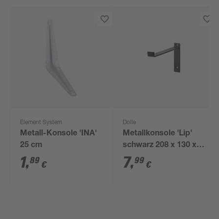
Element System
Dolle
Metall-Konsole 'INA'
Metallkonsole 'Lip'
25 cm
schwarz 208 x 130 x
30 mm
1
,
7
,
89
99
€
€