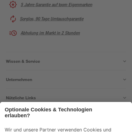
5 Jahre Garantie auf toom Eigenmarken
Sorglos, 90 Tage Umtauschgarantie
Abholung im Markt in 2 Stunden
Wissen & Service
Unternehmen
Nützliche Links
Bleib auf dem Laufenden mit unserem Newsletter
Der toom Newsletter: Keine Angebote und Aktionen mehr verpassen!