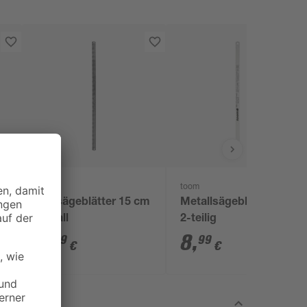
toom
toom
Puksägeblätter 15 cm
Metallsägeblatt-Set
Metall
2-teilig
5
,
8
,
99
99
€
€