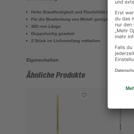
Hohe Standfestigkeit und Flexibilität dank Wolfram
Für die Bearbeitung von Metall geeignet
300 mm Länge
Doppelseitig gezahnt
2 Stück im Lieferumfang enthalten
Eigenschaften
Ähnliche Produkte