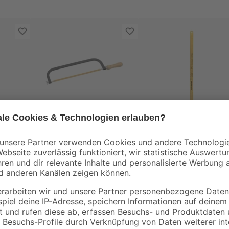
toom
toom
r 30
Metallsäge 30 cm
Metallsägeblätter 30
cm 2 Stück
15
,
8
,
59
59
€
€