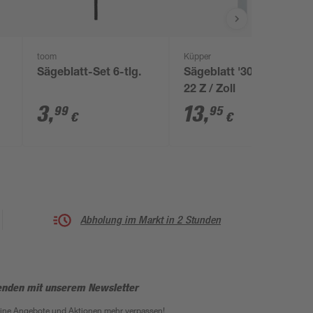
toom
Küpper
Sägeblatt-Set 6-tlg.
Sägeblatt '303' 55 cm,
22 Z / Zoll
3
,
13
,
99
95
€
€
Abholung im Markt in 2 Stunden
enden mit unserem Newsletter
eine Angebote und Aktionen mehr verpassen!