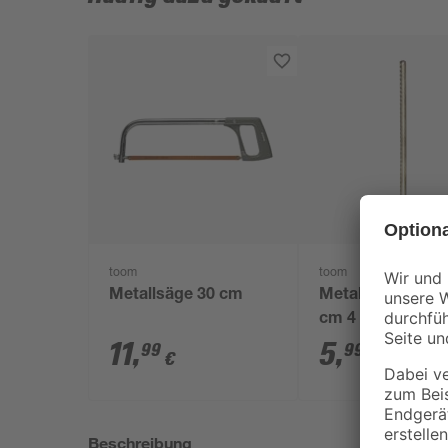
toom
toom
Metallsäge 30 cm
Metallsägeblätte
cm 4 Stück
11
,
5
,
99
99
€
€
Beschreibung