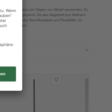
m lässt sich ideal zum Sägen von Metall verwenden. Es
 doppelseitig gezahnt. Da das Sägeblatt aus Wolfram-
e besonders hohe Standfestigkeit und Flexibilität. Im
lätter enthalten.