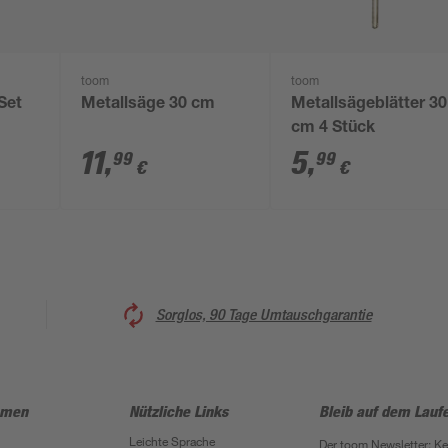
toom
toom
Set
Metallsäge 30 cm
Metallsägeblätter 30
cm 4 Stück
11
,
5
,
99
99
€
€
Sorglos, 90 Tage Umtauschgarantie
hmen
Nützliche Links
Bleib auf dem Lauf
Leichte Sprache
Der toom Newsletter: K