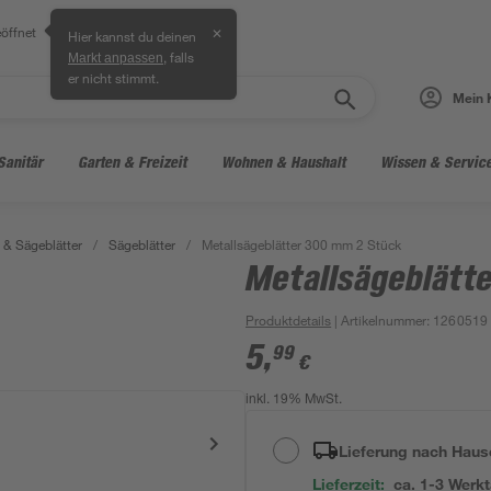
öffnet
✕
Hier kannst du deinen
, falls
Markt anpassen
er nicht stimmt.
Mein 
Sanitär
Garten & Freizeit
Wohnen & Haushalt
Wissen & Servic
& Sägeblätter
/
Sägeblätter
/
Metallsägeblätter 300 mm 2 Stück
Metallsägeblätt
Produktdetails
| Artikelnummer
:
1260519
5
,
99
€
inkl. 19% MwSt.
Lieferung nach Haus
Lieferzeit:
ca. 1-3 Werk