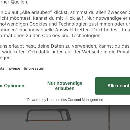
Das Metallsägeblatt der Marke too
hat eine Länge von 300 mm und ist
legiertem Stahl besteht, hat es ein
Lieferumfang sind zwei Metallsägeb