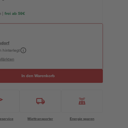
 |
frei ab 59€
sdorf
h hinterlegt
 Märkten
In den Warenkorb
eservice
Miettransporter
Energie sparen