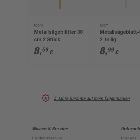
toom
toom
Metallsägeblätter 30
Metallsägeblatt-
cm 2 Stück
2-teilig
8
,
8
,
59
99
€
€
5 Jahre Garantie auf toom Eigenmarken
Wissen & Service
Unterne
Handwerksservice
Über uns