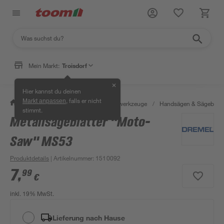
Mein Markt:
Troisdorf
✕
Hier kannst du deinen
, falls er nicht
Markt anpassen
/
Werkstatt & Maschinen
/
Handwerkzeuge
/
Handsägen & Sägeblätt
stimmt.
Metallsägeblätter "Moto-
Saw" MS53
Produktdetails
| Artikelnummer
:
1510092
7
,
99
€
inkl. 19% MwSt.
Lieferung nach Hause