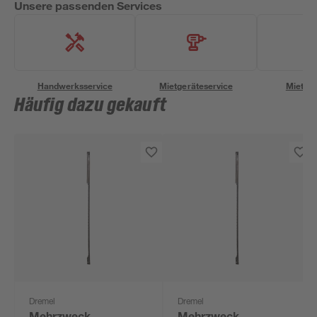
Unsere passenden Services
Handwerksservice
Mietgeräteservice
Miettra
Häufig dazu gekauft
Dremel
Dremel