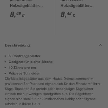
Mehrzweck-
Mehrzweck-
Holzsägeblätter
Holzsägeblätter
"Moto-Saw" MS52
"Moto-Saw"
8
,
8
,
49
49
€
€
Beschreibung
5 Ersatzsägeblätter
Geeignet für leichte Bleche
10 Zähne pro cm
Präzises Schneiden
Die Metallsägeblätter aus dem Hause Dremel kommen im
praktischen 5er-Pack und eignen sich für den Einsatz mit Ihrer
Säge. Tauschen Sie spröde oder beschädigte Sägeblätter
einfach mit nur wenigen Handgriffen aus. Die Sägeblätter
eignen sich ideal für Ihr künstlerisches Hobby oder filigrane
Arbeiten in Ihrem Haus.