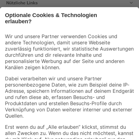
Nützliche Links
Bleib auf dem Laufenden mit unserem Newsletter
Der toom Newsletter: Keine Angebote und Aktionen mehr verpassen!
Zur Newsletter Anmeldung
Folge uns
Zahlungsarten
Versandarten
Sicher einkaufen