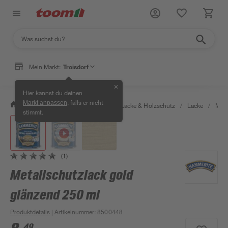
Mein Markt:
Troisdorf
✕
Hier kannst du deinen
, falls er nicht
Markt anpassen
/
Bauen & Renovieren
/
Farben, Lacke & Holzschutz
/
Lacke
/
Meta
stimmt.
(1)
Metallschutzlack gold
glänzend 250 ml
Produktdetails
| Artikelnummer
:
8500448
49