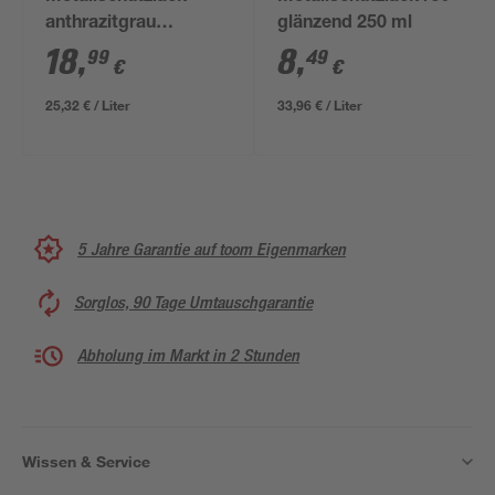
anthrazitgrau
glänzend 250 ml
glänzend 750 ml
18
,
8
,
99
49
€
€
25,32 € / Liter
33,96 € / Liter
5 Jahre Garantie auf toom Eigenmarken
Sorglos, 90 Tage Umtauschgarantie
Abholung im Markt in 2 Stunden
Wissen & Service