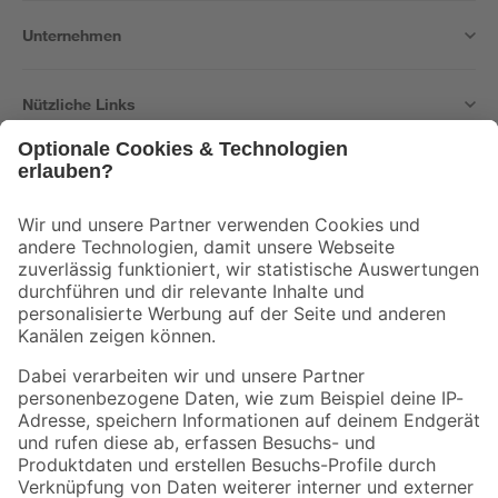
Unternehmen
Nützliche Links
Bleib auf dem Laufenden mit unserem Newsletter
Der toom Newsletter: Keine Angebote und Aktionen mehr verpassen!
Zur Newsletter Anmeldung
Folge uns
Zahlungsarten
Versandarten