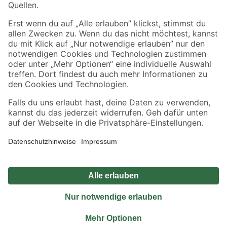
Sicher einkaufen
Jetzt die toom-App herunterladen
Alle Preisangaben in EUR inkl. gesetzl. MwSt.. Die dargestellten Angebote sind unter
Umständen nicht in allen Märkten verfügbar. Die angegebenen Verfügbarkeiten beziehen
sich auf den unter "Mein Markt" ausgewählten toom Baumarkt. Alle Angebote und
Produkte nur solange der Vorrat reicht.
*Paketversand ab 59 € versandkostenfrei, gilt nicht für Artikel mit Speditionsversand, hier
fallen zusätzliche Versandkosten an.
Datenschutz
Privatsphäre
Impressum
AGB
Nutzungsbedingungen
Widerrufsrecht
Vertrag widerrufen
Barrierefreiheit
© 2026 toom Baumarkt GmbH