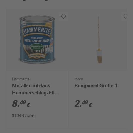
Hammerite
toom
Metallschutzlack
Ringpinsel Größe 4
Hammerschlag-Effekt
dunkelgrün 250 ml
8
,
2
,
49
49
€
€
33,96 € / Liter