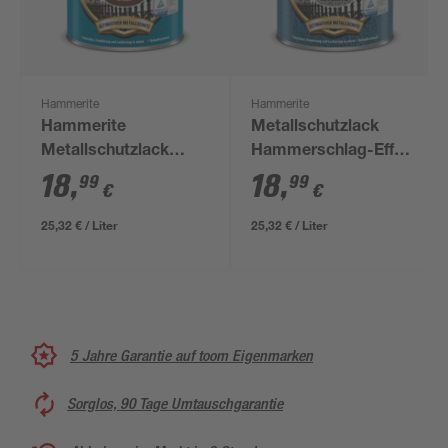
Hammerite
Hammerite
Hammerite
Metallschutzlack
Metallschutzlack
Hammerschlag-Effekt
'Direkt auf Rost'
dunkelgrau 750 ml
18
,
18
,
99
99
€
€
braun matt 750 ml
25,32 € / Liter
25,32 € / Liter
5 Jahre Garantie auf toom Eigenmarken
Sorglos, 90 Tage Umtauschgarantie