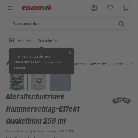
Mein Markt:
Troisdorf
✕
Hier kannst du deinen
, falls er nicht
Markt anpassen
/
Bauen & Renovieren
/
Farben, Lacke & Holzschutz
/
Lacke
/
Meta
stimmt.
Metallschutzlack
Hammerschlag-Effekt
dunkelblau 250 ml
Produktdetails
| Artikelnummer
:
8201028