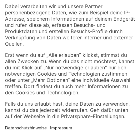
Zahlungsarten
Versandarten
Sicher einkaufen
Jetzt die toom-App herunterladen
Alle Preisangaben in EUR inkl. gesetzl. MwSt.. Die dargestellten Angebote sind unter
Umständen nicht in allen Märkten verfügbar. Die angegebenen Verfügbarkeiten beziehen
sich auf den unter "Mein Markt" ausgewählten toom Baumarkt. Alle Angebote und
Produkte nur solange der Vorrat reicht.
*Paketversand ab 59 € versandkostenfrei, gilt nicht für Artikel mit Speditionsversand, hier
fallen zusätzliche Versandkosten an.