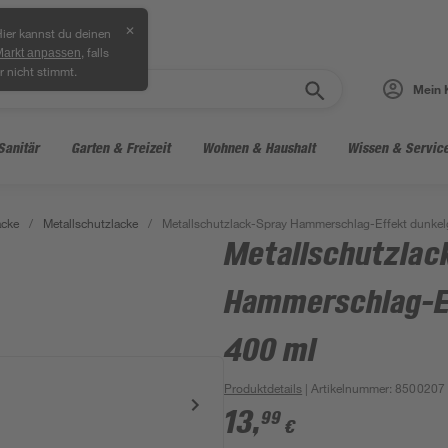
✕
ier kannst du deinen
, falls
Markt anpassen
r nicht stimmt.
Mein 
Sanitär
Garten & Freizeit
Wohnen & Haushalt
Wissen & Servic
acke
/
Metallschutzlacke
/
Metallschutzlack-Spray Hammerschlag-Effekt dunkel
Metallschutzlac
Hammerschlag-E
400 ml
Produktdetails
| Artikelnummer
:
8500207
13
,
99
€