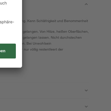
ere Augenreizung. Kann Schläfrigkeit und Benommenheit
nde von Kindern gelangen. Von Hitze, heißen Oberflächen,
f die Kleidung gelangen lassen. Nicht durchstechen
e Atmung sorgen. Bei Unwohlsein
. Behälter nur völlig restentleert der