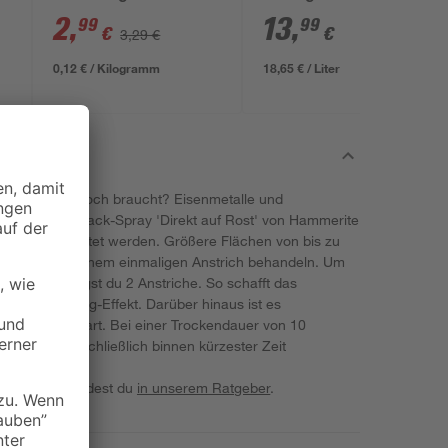
2
,
13
,
99
99
€
€
3,29 €
0,12 € / Kilogramm
18,65 € / Liter
s dein Projekt noch braucht? Eisenmetalle und
Metallschutzlack-Spray 'Direkt auf Rost' von Hammerite
ierung bearbeitet werden. Größere Flächen von bis zu
 von 0,4 l bei einem einmaligen Anstrich behandeln. Um
elen, benötigst du 2 Anstriche. So schafft das
t Hammerschlag-Effekt. Darüber hinaus ist es
ig in der Streichart. Bei einer Trockendauer von 10
zlack-Spray schließlich binnen kürzester Zeit
t mit Lack findest du
in unserem Ratgeber
.