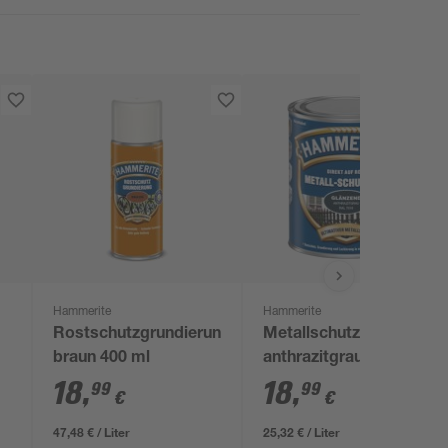
Hammerite
Hammerite
Rostschutzgrundierung
Metallschutzlack
braun 400 ml
anthrazitgrau
d
glänzend 750 ml
18
,
18
,
99
99
€
€
47,48 € / Liter
25,32 € / Liter