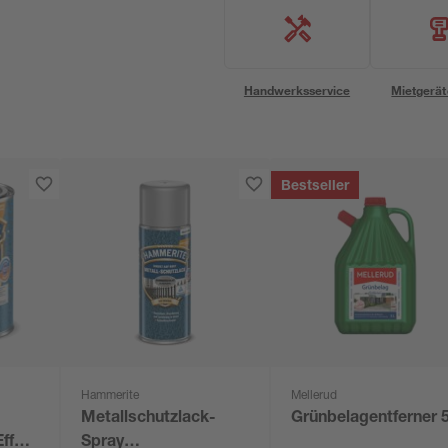
Handwerksservice
Mietgerät
Bestseller
Hammerite
Mellerud
Metallschutzlack-
Grünbelagentferner 5
ffekt
Spray