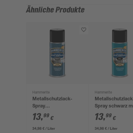
Ähnliche Produkte
Hammerite
Hammerite
Metallschutzlack-
Metallschutzlack
Spray
Spray schwarz m
Hammerschlag-Effekt
400 ml
13
,
13
,
99
99
€
€
schwarz 400 ml
34,98 € / Liter
34,98 € / Liter