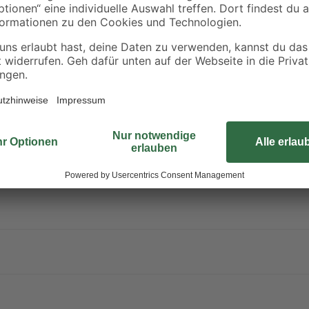
ter steht unter Druck: kann bei Erwärmung bersten. Verursacht schw
rpackung oder Kennzeichnungsetikett bereithalten. Darf nicht in die Hä
 fernhalten. Nicht rauchen. Nicht in die Augen, auf die Haut oder au
Einatmen: Die Person an die frische Luft bringen und für ungehindert
rahlung schützen. Nicht Temperaturen über 50 °C / 122 °F aussetzen
Problemstoffsammelstelle bringen.