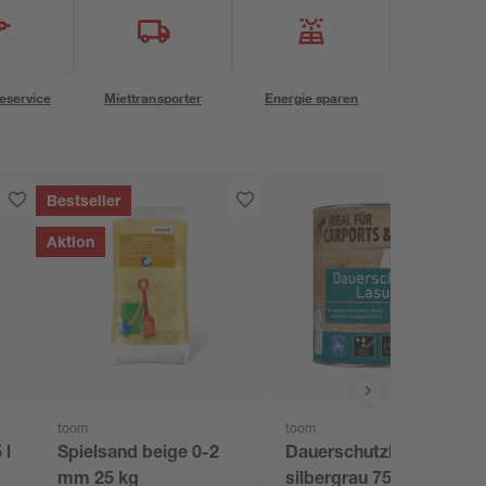
eservice
Miettransporter
Energie sparen
Bestseller
Aktion
toom
toom
 l
Spielsand beige 0-2
Dauerschutzlasur
mm 25 kg
silbergrau 750 ml