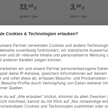
ml
Hammerschlag-Effekt
13
,
3
,
99
99
€
€
silbergrau 400 ml
34,98 € / Liter
0,80 € / Liter
Ist dieser Lack vielleicht das, wa
Nichteisenmetalle können mit dem 
für den Rostschutz und die Grund
0,5 m² lassen sich mit dem Inhalt
ein ansprechendes Ergebnis zu erzi
Anstrichmittel eine Oberfläche mi
lösemittelhaltig und somit vielfält
Minuten kannst du das Metallschut
überstreichen.
Weitere Hinweise zu deinem Projek