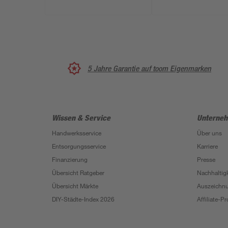
5 Jahre Garantie auf toom Eigenmarken
Wissen & Service
Unterne
Handwerksservice
Über uns
Entsorgungsservice
Karriere
Finanzierung
Presse
Übersicht Ratgeber
Nachhaltigk
Übersicht Märkte
Auszeichn
DIY-Städte-Index 2026
Affiliate-