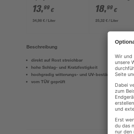
Hammerschlag-Effekt
dunkelgrau 750 
13
,
18
,
99
99
€
€
schwarz 400 ml
34,98 € / Liter
25,32 € / Liter
Beschreibung
direkt auf Rost streichbar
hohe Schlag- und Kratzfestigkeit
hochgradig witterungs- und UV-beständig
vom TÜV geprüft