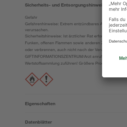
Sicherheits- und Entsorgungshinweise
Gefahr
Gefahrenhinweise: Extrem entzündbares Aerosol. Behäl
verursachen.
Sicherheitshinweise: Ist ärztlicher Rat erforderlich, Ve
Funken, offenen Flammen sowie anderen Zündquellenarten
oder verbrennen, auch nicht nach der Verwendung. Bei 
GIFTINFORMATIONSZENTRUM/Arzt anrufen. Vor Sonnenbest
Wertstoffsammlung zuführen! Größere Produktreste zur 
Eigenschaften
Datenblätter