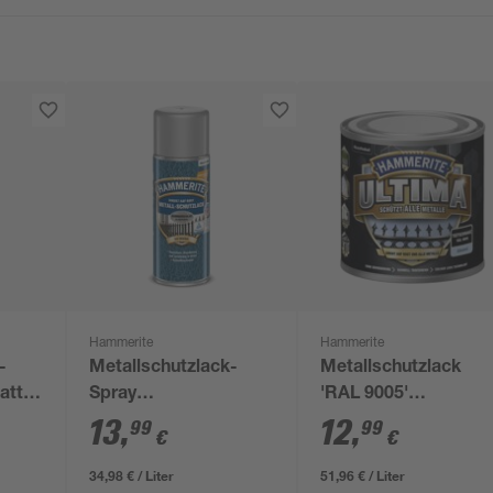
Hammerite
Hammerite
-
Metallschutzlack-
Metallschutzlack
att
Spray
'RAL 9005'
Hammerschlag-Effekt
tiefschwarz glänzen
13
,
12
,
99
99
€
€
silbergrau 400 ml
250 ml
34,98 € / Liter
51,96 € / Liter