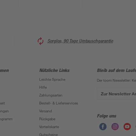
Sorglos, 90 Tage Umtauschgarantie
hmen
Nützliche Links
Bleib auf dem Lauf
Leichte Sprache
Der toom Newsletter: K
Hilfe
Zur Newsletter 
Zahlungsarten
eit
Bestell- & Lieferservices
ungen
Versand
Folge uns
Programm
Rückgabe
Vorteilskarte
Gutscheine