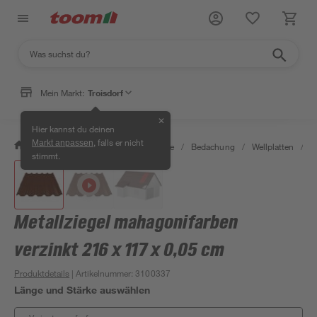
Mein Markt:
Troisdorf
✕
Hier kannst du deinen
, falls er nicht
Markt anpassen
/
Bauen & Renovieren
/
Baustoffe
/
Bedachung
/
Wellplatten
/
M
stimmt.
Metallziegel mahagonifarben
verzinkt 216 x 117 x 0,05 cm
Produktdetails
| Artikelnummer
:
3100337
Länge und Stärke auswählen