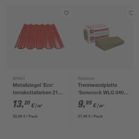
BRAVO
Rockwool
Metallziegel 'Eco'
Trennwandplatte
terrakottafarben 214
'Sonorock WLG 040'
x 117 x 0,04 cm
100 x 62,5 x 10 cm, 6
13
,
9
,
20
99
€
€
/ m²
/ m²
Stück
32,99 € / Pack
37,46 € / Pack