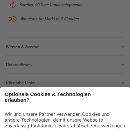
Sorglos, 90 Tage Umtauschgarantie
Abholung im Markt in 2 Stunden
Wissen & Service
Unternehmen
Nützliche Links
Bleib auf dem Laufenden mit unserem Newsletter
Der toom Newsletter: Keine Angebote und Aktionen mehr verpassen!
Zur Newsletter Anmeldung