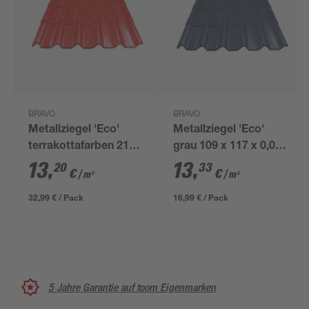
BRAVO
BRAVO
Metallziegel 'Eco'
Metallziegel 'Eco'
terrakottafarben 214
grau 109 x 117 x 0,04
x 117 x 0,04 cm
cm
13
,
13
,
20
33
€
€
/ m²
/ m²
32,99 € / Pack
16,99 € / Pack
5 Jahre Garantie auf toom Eigenmarken