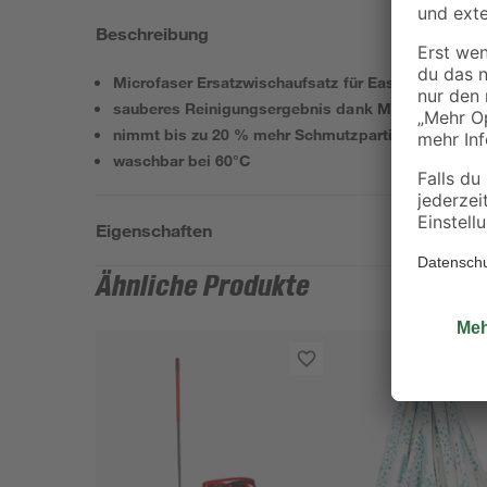
Beschreibung
Microfaser Ersatzwischaufsatz für Easy Wring & Cl
sauberes Reinigungsergebnis dank Microfaser
nimmt bis zu 20 % mehr Schmutzpartikel auf
waschbar bei 60°C
Eigenschaften
Ähnliche Produkte