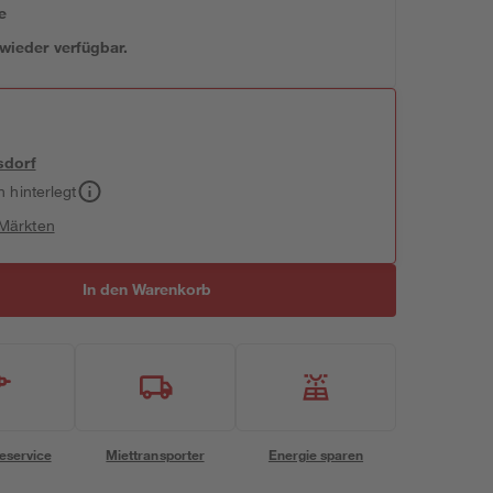
e
 wieder verfügbar.
sdorf
h hinterlegt
 Märkten
In den Warenkorb
eservice
Miettransporter
Energie sparen