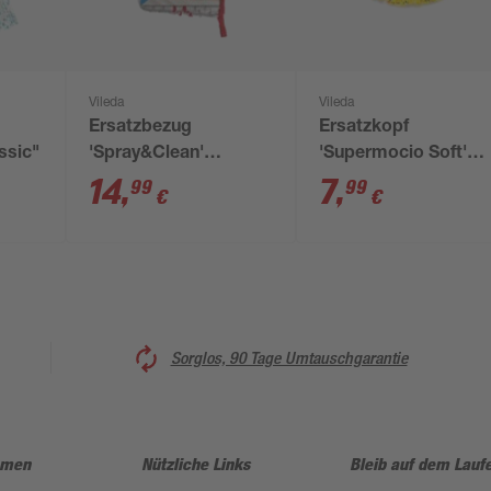
Vileda
Vileda
Ersatzbezug
Ersatzkopf
ssic"
'Spray&Clean'
'Supermocio Soft'
Microfaser
Microfaser
14
,
7
,
99
99
€
€
Sorglos, 90 Tage Umtauschgarantie
hmen
Nützliche Links
Bleib auf dem Lauf