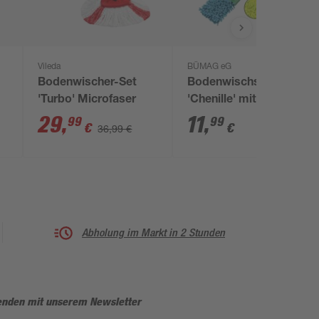
Vileda
BÜMAG eG
Bodenwischer-Set
Bodenwischsystem
'Turbo' Microfaser
'Chenille' mit
Teleskopstiel
29
,
11
,
99
99
€
€
36,99 €
Abholung im Markt in 2 Stunden
enden mit unserem Newsletter