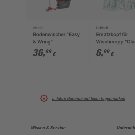
Vileda
Leifheit
Bodenwischer "Easy
Ersatzkopf für
& Wring"
Wischmopp "Cla
36
,
6
,
99
99
€
€
5 Jahre Garantie auf toom Eigenmarken
Wissen & Service
Unterne