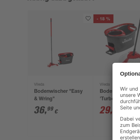
- 18 %
Vileda
Vileda
Bodenwischer "Easy
Bodenwischer-S
& Wring"
'Turbo' Microfas
36
,
29
,
99
99
€
€
36,99 