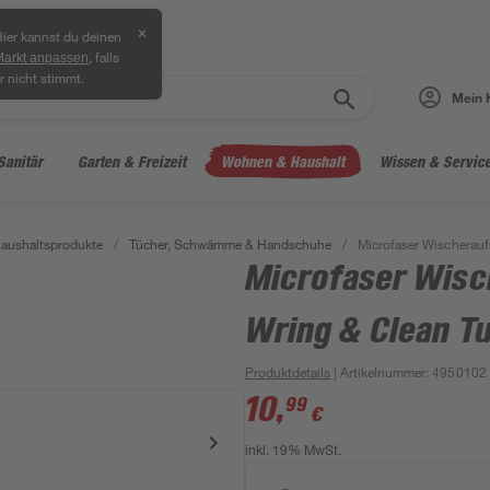
✕
ier kannst du deinen
, falls
Markt anpassen
r nicht stimmt.
Mein 
Sanitär
Garten & Freizeit
Wohnen & Haushalt
Wissen & Servic
aushaltsprodukte
/
Tücher, Schwämme & Handschuhe
/
Microfaser Wischerauf
Microfaser Wisc
Wring & Clean Tu
Produktdetails
| Artikelnummer
:
4950102
10
,
99
€
inkl. 19% MwSt.