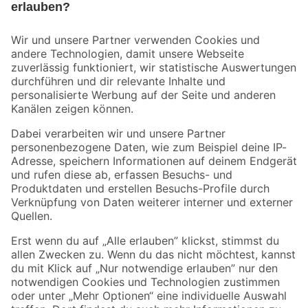
Bleib auf dem Laufenden mit unserem Newsletter
Der toom Newsletter: Keine Angebote und Aktionen mehr verpassen!
Zur Newsletter Anmeldung
Folge uns
Zahlungsarten
Versandarten
Sicher einkaufen
Jetzt die toom-App herunterladen