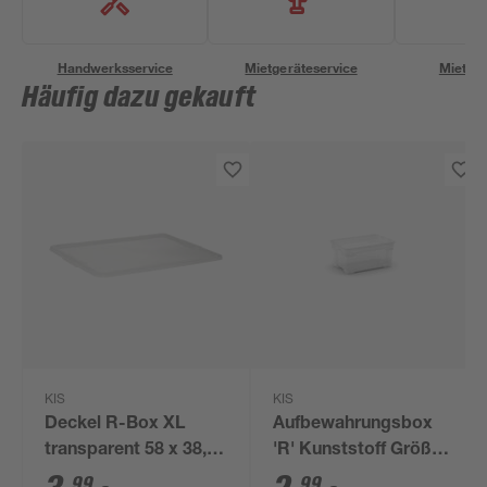
Handwerksservice
Mietgeräteservice
Miettra
Häufig dazu gekauft
KIS
KIS
Deckel R-Box XL
Aufbewahrungsbox
transparent 58 x 38,5
'R' Kunststoff Größe
cm
XS 11 Liter 37 x 25,5 x
99
99