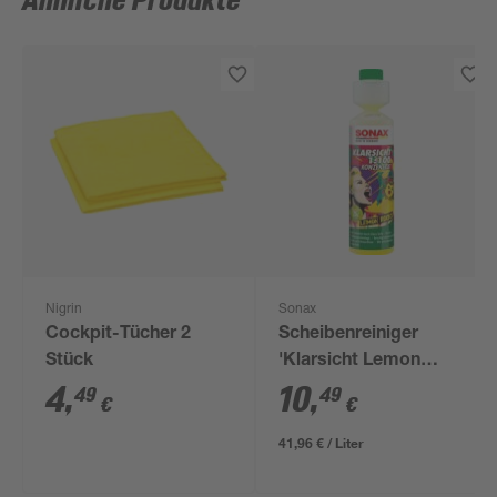
Ähnliche Produkte
Nigrin
Sonax
Cockpit-Tücher 2
Scheibenreiniger
Stück
'Klarsicht Lemon
Rocks' 1:100
4
,
10
,
49
49
€
€
Konzentrat 250 ml
41,96 € / Liter