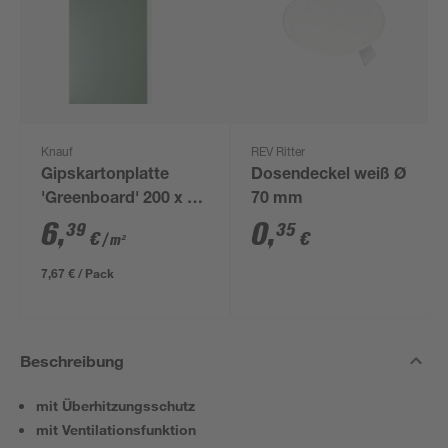
Knauf
REV Ritter
Gipskartonplatte
Dosendeckel weiß Ø
'Greenboard' 200 x 60
70 mm
x 1,25 cm
6
,
0
,
39
35
€
€
/ m²
7,67 € / Pack
Beschreibung
mit Überhitzungsschutz
mit Ventilationsfunktion