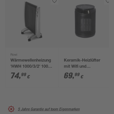
Rowi
Wärmewellenheizung
Keramik-Heizlüfter
'HWH 1000/3/2' 1000
mit Wifi und
W
Fernbedienung 2000
74
,
69
,
99
99
€
€
W
5 Jahre Garantie auf toom Eigenmarken