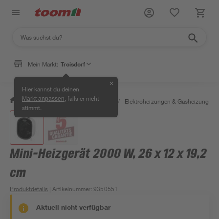
Mein Markt:
Troisdorf
✕
Hier kannst du deinen
, falls er nicht
Markt anpassen
/
Bauen & Renovieren
/
Heizen
/
Elektroheizungen & Gasheizungen
stimmt.
Mini-Heizgerät 2000 W, 26 x 12 x 19,2
cm
Produktdetails
| Artikelnummer
:
9350551
Aktuell nicht verfügbar