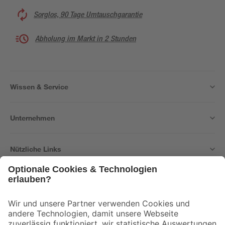
Sorglos, 90 Tage Umtauschgarantie
Abholung im Markt in 2 Stunden
Wissen & Service
Unternehmen
Nützliche Links
Bleib auf dem Laufenden mit unserem Newsletter
Der toom Newsletter: Keine Angebote und Aktionen mehr verpassen!
Zur Newsletter Anmeldung