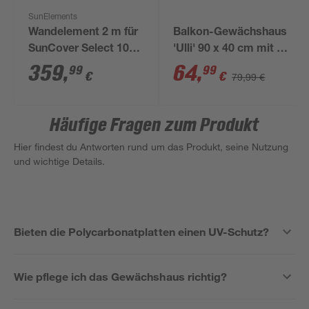
SunElements
Wandelement 2 m für
Balkon-Gewächshaus
SunCover Select 10
'Ulli' 90 x 40 cm mit 4
mm
mm
359
,
64
,
99
99
€
€
79,99 €
Doppelstegplatten
Häufige Fragen zum Produkt
Hier findest du Antworten rund um das Produkt, seine Nutzung
und wichtige Details.
Bieten die Polycarbonatplatten einen UV-Schutz?
Wie pflege ich das Gewächshaus richtig?