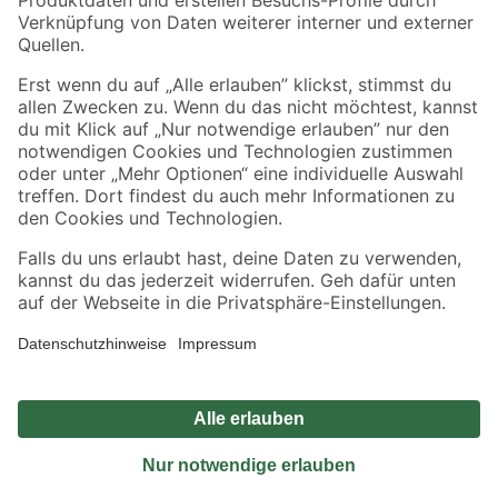
Sicher einkaufen
Jetzt die toom-App herunterladen
Alle Preisangaben in EUR inkl. gesetzl. MwSt.. Die dargestellten Angebote sind unter
Umständen nicht in allen Märkten verfügbar. Die angegebenen Verfügbarkeiten beziehen
sich auf den unter "Mein Markt" ausgewählten toom Baumarkt. Alle Angebote und
Produkte nur solange der Vorrat reicht.
*Paketversand ab 59 € versandkostenfrei, gilt nicht für Artikel mit Speditionsversand, hier
fallen zusätzliche Versandkosten an.
Datenschutz
Privatsphäre
Impressum
AGB
Nutzungsbedingungen
Widerrufsrecht
Vertrag widerrufen
Barrierefreiheit