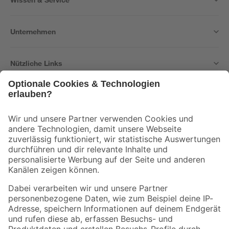
Unternehmen
Nützliche Links
Bleib auf dem Laufenden mit unserem Newsletter
Der toom Newsletter: Keine Angebote und Aktionen mehr verpassen!
Zur Newsletter Anmeldung
Folge uns
Zahlungsarten
Versandarten