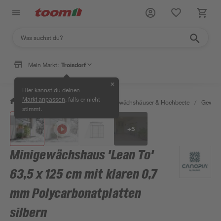
Mein Markt:
Troisdorf
✕
Hier kannst du deinen
, falls er nicht
Markt anpassen
/
Garten & Freizeit
/
Anzucht, Gewächshäuser & Hochbeete
/
Gewäch
stimmt.
+
5
Minigewächshaus 'Lean To'
63,5 x 125 cm mit klaren 0,7
mm Polycarbonatplatten
silbern