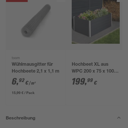
toom
Wühlmausgitter für
Hochbeet XL aus
Hochbeete 2,1 x 1,1 m
WPC 200 x 75 x 100
cm anthrazit
6
,
199
,
92
99
€
€
/ m²
15,99 € / Pack
Beschreibung