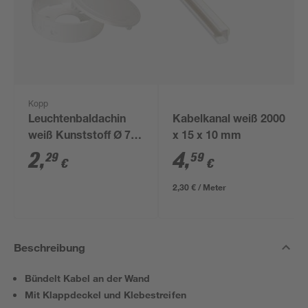
Kopp
Leuchtenbaldachin
Kabelkanal weiß 2000
weiß Kunststoff Ø 7,5
x 15 x 10 mm
cm
2
,
4
,
29
59
€
€
2,30 € / Meter
Beschreibung
Bündelt Kabel an der Wand
Mit Klappdeckel und Klebestreifen