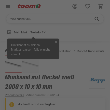
Mein Markt:
Troisdorf
✕
Hier kannst du deinen
, falls er nicht
Markt anpassen
/
Bauen & Renovieren
/
Elektroinstallation
/
Kabel & Kabelschutz
/
stimmt.
Minikanal mit Deckel weiß
2000 x 10 x 10 mm
Produktdetails
| Artikelnummer
:
9050124
Aktuell nicht verfügbar