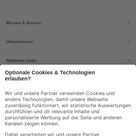
Wissen & Service
Unternehmen
Nützliche Links
Bleib auf dem Laufenden mit unserem Newsletter
Der toom Newsletter: Keine Angebote und Aktionen mehr verpassen!
Zur Newsletter Anmeldung
Folge uns