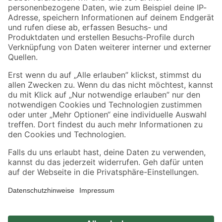
Zahlungsarten
Versandarten
Sicher einkaufen
Jetzt die toom-App herunterladen
Alle Preisangaben in EUR inkl. gesetzl. MwSt.. Die dargestellten Angebote sind unter
Umständen nicht in allen Märkten verfügbar. Die angegebenen Verfügbarkeiten beziehen
sich auf den unter "Mein Markt" ausgewählten toom Baumarkt. Alle Angebote und
Produkte nur solange der Vorrat reicht.
*Paketversand ab 59 € versandkostenfrei, gilt nicht für Artikel mit Speditionsversand, hier
fallen zusätzliche Versandkosten an.
Datenschutz
Privatsphäre
Impressum
AGB