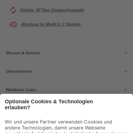
Sorglos, 90 Tage Umtauschgarantie
Abholung im Markt in 2 Stunden
Wissen & Service
Unternehmen
Nützliche Links
Bleib auf dem Laufenden mit unserem Newsletter
Der toom Newsletter: Keine Angebote und Aktionen mehr verpassen!