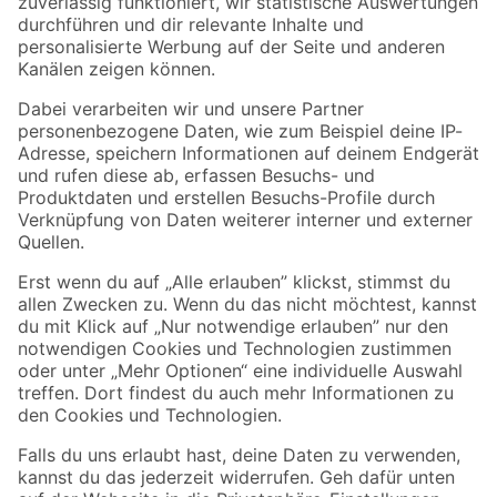
Zur Newsletter Anmeldung
Folge uns
Zahlungsarten
Versandarten
Sicher einkaufen
Jetzt die toom-App herunterladen
Alle Preisangaben in EUR inkl. gesetzl. MwSt.. Die dargestellten Angebote sind unter