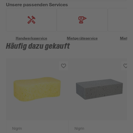
Unsere passenden Services
Handwerksservice
Mietgeräteservice
Miettra
Häufig dazu gekauft
Nigrin
Nigrin