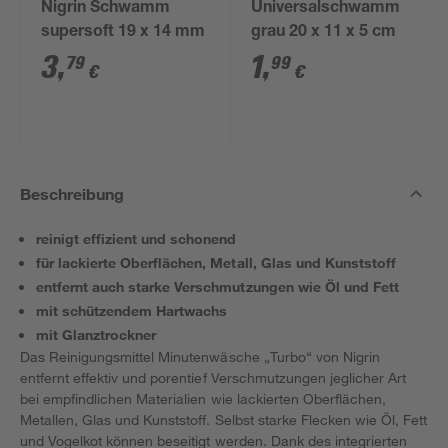
Nigrin Schwamm
Universalschwamm
supersoft 19 x 14 mm
grau 20 x 11 x 5 cm
3
,
1
,
79
99
€
€
Beschreibung
reinigt effizient und schonend
für lackierte Oberflächen, Metall, Glas und Kunststoff
entfernt auch starke Verschmutzungen wie Öl und Fett
mit schützendem Hartwachs
mit Glanztrockner
Das Reinigungsmittel Minutenwäsche „Turbo“ von Nigrin
entfernt effektiv und porentief Verschmutzungen jeglicher Art
bei empfindlichen Materialien wie lackierten Oberflächen,
Metallen, Glas und Kunststoff. Selbst starke Flecken wie Öl, Fett
und Vogelkot können beseitigt werden. Dank des integrierten