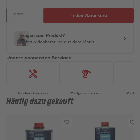
Anzahl:
In den Warenkorb
Fragen zum Produkt?
Sofort-Videoberatung aus dem Markt
Unsere passenden Services
Handwerksservice
Mietgeräteservice
Miettra
Häufig dazu gekauft