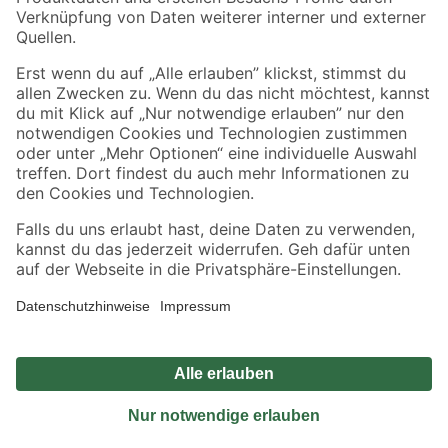
Sicher einkaufen
Jetzt die toom-App herunterladen
Alle Preisangaben in EUR inkl. gesetzl. MwSt.. Die dargestellten Angebote sind unter
Umständen nicht in allen Märkten verfügbar. Die angegebenen Verfügbarkeiten beziehen
sich auf den unter "Mein Markt" ausgewählten toom Baumarkt. Alle Angebote und
Produkte nur solange der Vorrat reicht.
*Paketversand ab 59 € versandkostenfrei, gilt nicht für Artikel mit Speditionsversand, hier
fallen zusätzliche Versandkosten an.
Datenschutz
Privatsphäre
Impressum
AGB
Nutzungsbedingungen
Widerrufsrecht
Vertrag widerrufen
Barrierefreiheit