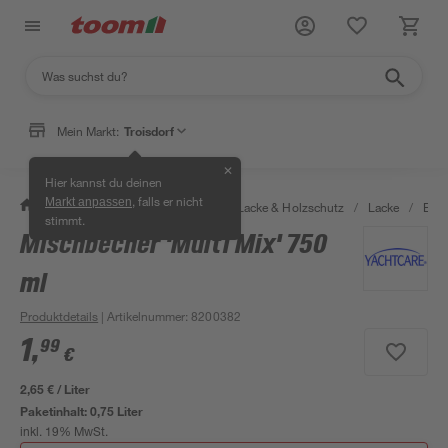
Mein Markt:
Troisdorf
✕
Hier kannst du deinen
, falls er nicht
Markt anpassen
/
Bauen & Renovieren
/
Farben, Lacke & Holzschutz
/
Lacke
/
Boot
stimmt.
Mischbecher 'Multi Mix' 750
ml
Produktdetails
| Artikelnummer
:
8200382
1
,
99
€
2,65 € / Liter
Paketinhalt:
0,75 Liter
inkl. 19% MwSt.