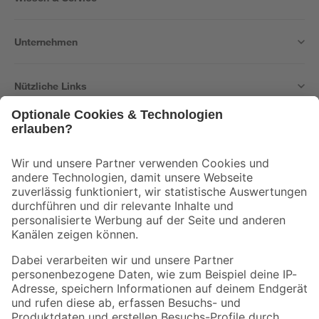
Unternehmen
Nützliche Links
Bleib auf dem Laufenden mit unserem Newsletter
Der toom Newsletter: Keine Angebote und Aktionen mehr verpassen!
Zur Newsletter Anmeldung
Folge uns
Zahlungsarten
Versandarten