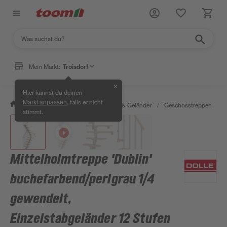
Mein Markt:
Troisdorf
✕
Hier kannst du deinen
, falls er nicht
Markt anpassen
/
Bauen & Renovieren
/
Treppen & Geländer
/
Geschosstreppen
/
M
stimmt.
Mittelholmtreppe 'Dublin'
buchefarbend/perlgrau 1/4
gewendelt,
Einzelstabgeländer 12 Stufen