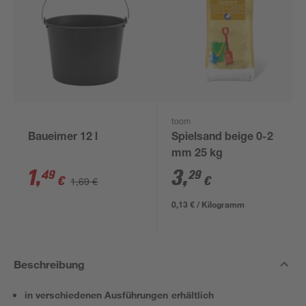
toom
Baueimer 12 l
Spielsand beige 0-2
mm 25 kg
1
,
3
,
49
29
€
€
1,69 €
0,13 € / Kilogramm
Beschreibung
in verschiedenen Ausführungen erhältlich