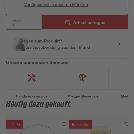
Verfügbarkeit in anderen Märkten
Anzahl:
Artikel anfragen
Fragen zum Produkt?
Sofort-Videoberatung aus dem Markt
Unsere passenden Services
Handwerksservice
Mietgeräteservice
Miettra
Häufig dazu gekauft
- 11 %
Bestseller