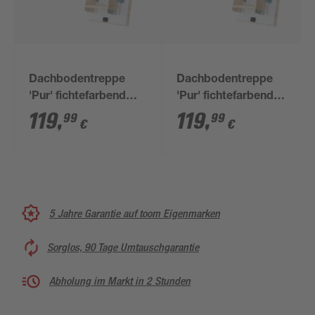
Dachbodentreppe
Dachbodentreppe
'Pur' fichtefarbend
'Pur' fichtefarbend
120 x 60 cm
isoliert 140 x 60 cm
119
,
119
,
99
99
€
€
5 Jahre Garantie auf toom Eigenmarken
Sorglos, 90 Tage Umtauschgarantie
Abholung im Markt in 2 Stunden