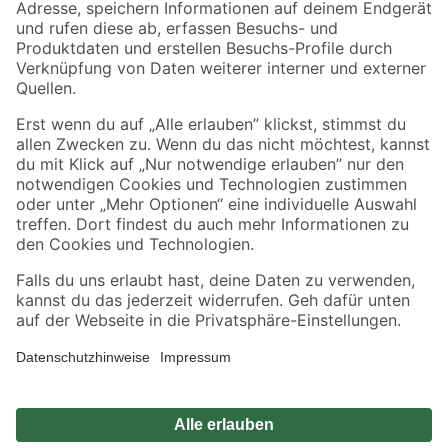
Zahlungsarten
Versandarten
Sicher einkaufen
Jetzt die toom-App herunterladen
Alle Preisangaben in EUR inkl. gesetzl. MwSt.. Die dargestellten Angebote sind unter
Umständen nicht in allen Märkten verfügbar. Die angegebenen Verfügbarkeiten beziehen
sich auf den unter "Mein Markt" ausgewählten toom Baumarkt. Alle Angebote und
Produkte nur solange der Vorrat reicht.
*Paketversand ab 59 € versandkostenfrei, gilt nicht für Artikel mit Speditionsversand, hier
fallen zusätzliche Versandkosten an.
Datenschutz
Privatsphäre
Impressum
AGB
Nutzungsbedingungen
Widerrufsrecht
Vertrag widerrufen