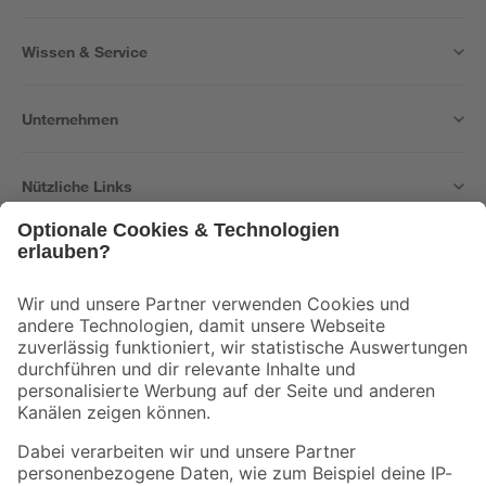
Wissen & Service
Unternehmen
Nützliche Links
Bleib auf dem Laufenden mit unserem Newsletter
Der toom Newsletter: Keine Angebote und Aktionen mehr verpassen!
Zur Newsletter Anmeldung
Folge uns