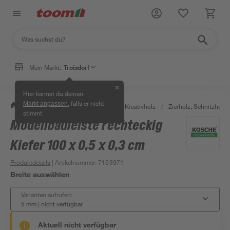
Mein Markt:
Troisdorf
✕
Hier kannst du deinen
, falls er nicht
Markt anpassen
/
Bauen & Renovieren
/
Holz
/
Kreativholz
/
Zierholz, Schnitzholz 
stimmt.
Modellbauleiste rechteckig
Kiefer 100 x 0,5 x 0,3 cm
Produktdetails
| Artikelnummer
:
7153971
Breite auswählen
Varianten aufrufen:
5 mm
|
nicht verfügbar
Aktuell nicht verfügbar