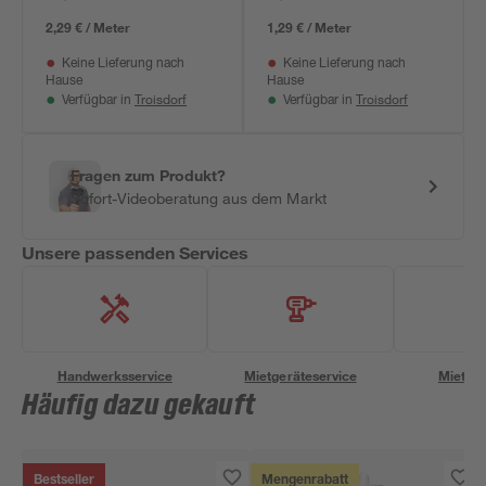
2,29 € / Meter
1,29 € / Meter
Keine Lieferung nach
Keine Lieferung nach
Hause
Hause
Troisdorf
Troisdorf
Verfügbar in
Verfügbar in
Fragen zum Produkt?
Sofort-Videoberatung aus dem Markt
Unsere passenden Services
Handwerksservice
Mietgeräteservice
Miettra
Häufig dazu gekauft
Bestseller
Mengenrabatt