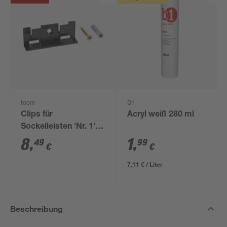
toom
B1
Clips für
Acryl weiß 280 ml
Sockelleisten 'Nr. 1'
schwarz, 20 Stück
8
,
1
,
49
99
€
€
7,11 € / Liter
Beschreibung