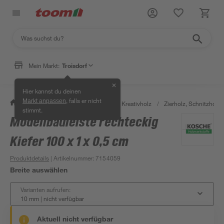
Mein Markt:
Troisdorf
✕
Hier kannst du deinen
, falls er nicht
Markt anpassen
/
Bauen & Renovieren
/
Holz
/
Kreativholz
/
Zierholz, Schnitzholz 
stimmt.
Modellbauleiste rechteckig
Kiefer 100 x 1 x 0,5 cm
Produktdetails
| Artikelnummer
:
7154059
Breite auswählen
Varianten aufrufen:
10 mm
|
nicht verfügbar
Aktuell nicht verfügbar