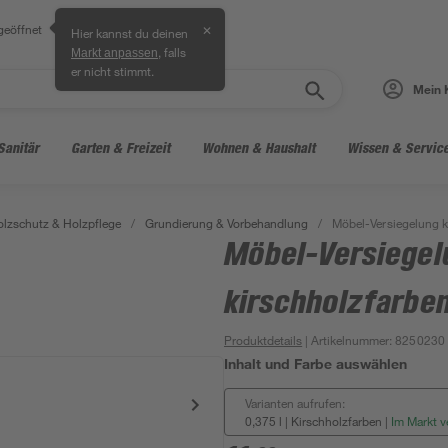
geöffnet
✕
Hier kannst du deinen
, falls
Markt anpassen
er nicht stimmt.
Mein 
Sanitär
Garten & Freizeit
Wohnen & Haushalt
Wissen & Servic
lzschutz & Holzpflege
/
Grundierung & Vorbehandlung
/
Möbel-Versiegelung k
Möbel-Versiegel
kirschholzfarbe
Produktdetails
| Artikelnummer
:
8250230
Inhalt und Farbe auswählen
Varianten aufrufen:
0,375 l | Kirschholzfarben
|
Im Markt v