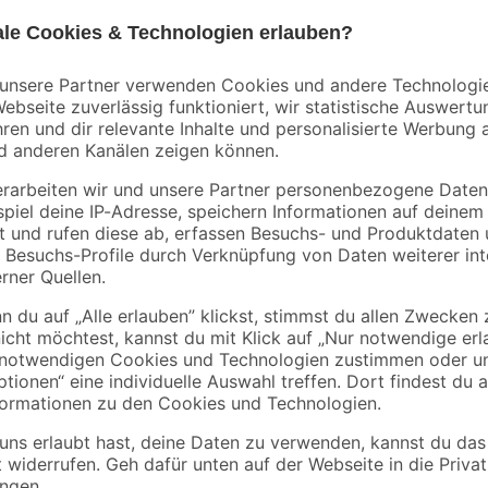
tlg.
Lackier-Set 3-teilig
Latte sägerau 2000 
48 x 24 mm
4
,
1
,
59
78
€
€
0,89 € / Meter
Häufig gehört die Pflege von Ober
der Fall? Dann könnte diese Möbel
Dabei wird deinem Werkstück ein A
Gebindegröße von 0,38 l kannst du
Für ein gutes Ergebnis werden ab
Erfahre mehr darüber, wie du ein
Außenbereich schaffst.