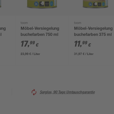
toom
toom
ung
Möbel-Versiegelung
Möbel-Versiegelung
l
buchefarben 750 ml
buchefarben 375 ml
17
,
11
,
99
99
€
€
23,99 € / Liter
31,97 € / Liter
Sorglos, 90 Tage Umtauschgarantie