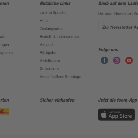
hmen
Nützliche Links
Bleib auf dem Lauf
Leichte Sprache
Der toom Newsletter: K
Hilfe
Zur Newsletter 
Zahlungsarten
eit
Bestell- & Lieferservices
ungen
Versand
Folge uns
Programm
Rückgabe
Vorteilskarte
Gutscheine
Verkaufsoffene Sonntage
rten
Sicher einkaufen
Jetzt die toom-App