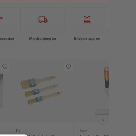
eservice
Miettransporter
Energie sparen
B1
toom