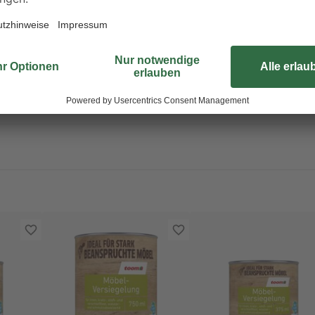
sschädlich bei Verschlucken. Giftig bei Hautkontakt. Verursacht sch
onen verursachen. Verursacht schwere Augenschäden. Lebensgefahr be