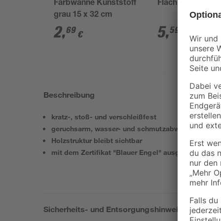
Farbwanne Kunststoff
Flachpinselset 3-
grau 15 x 32 cm
2
,
5
,
69
59
€
€
Beschreibung
kratz-, stoß- und verschleißfest
geruchsarm, wasser- und schmutzabweisend
Holzstruktur bleibt sichtbar
mit dem Zertifikat "Blauer Engel" ausgezeichnet
Sicherheits- und Entsorgungshinweise