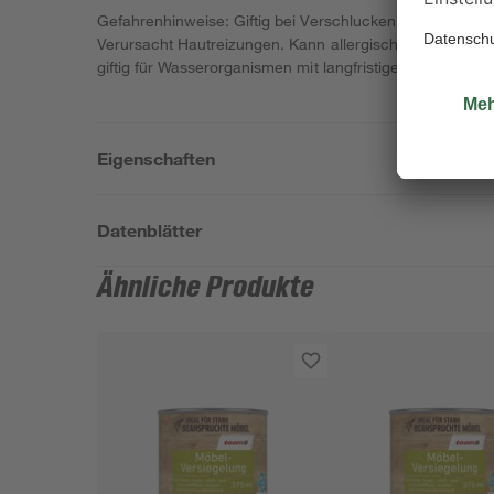
Gefahrenhinweise: Giftig bei Verschlucken. Gesundheit
Verursacht Hautreizungen. Kann allergische Hautreakti
giftig für Wasserorganismen mit langfristiger Wirkung.
Eigenschaften
Datenblätter
Ähnliche Produkte