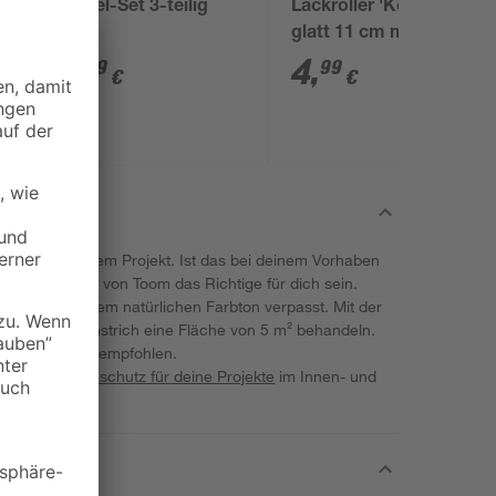
x
Pinsel-Set 3-teilig
Lackroller 'Komfort'
glatt 11 cm mit
kurzem Bügel
5
,
4
,
29
99
€
€
flächen zu einem Projekt. Ist das bei deinem Vorhaben
-Versiegelung von Toom das Richtige für dich sein.
nstrich in einem natürlichen Farbton verpasst. Mit der
 bei einem Anstrich eine Fläche von 5 m² behandeln.
er 2 Anstriche empfohlen.
en starken
Holzschutz für deine Projekte
im Innen- und