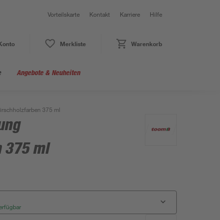
Vorteilskarte
Kontakt
Karriere
Hilfe
Konto
Merkliste
Warenkorb
e
Angebote & Neuheiten
irschholzfarben 375 ml
ung
n 375 ml
erfügbar