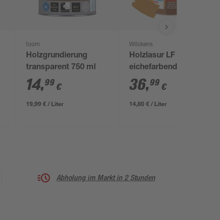
toom
Wilckens
Holzgrundierung
Holzlasur LF
transparent 750 ml
eichefarbend
seidenglänzend 2,6 l
14
,
36
,
99
99
€
€
19,99 € / Liter
14,80 € / Liter
Abholung im Markt in 2 Stunden