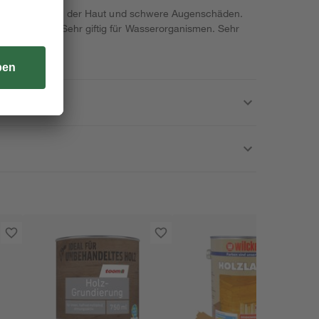
were Verätzungen der Haut und schwere Augenschäden.
i Einatmen. Sehr giftig für Wasserorganismen. Sehr