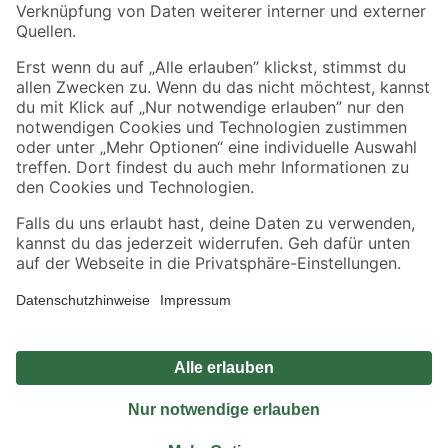
Sicher einkaufen
Jetzt die toom-App herunterladen
Alle Preisangaben in EUR inkl. gesetzl. MwSt.. Die dargestellten Angebote sind unter
Umständen nicht in allen Märkten verfügbar. Die angegebenen Verfügbarkeiten beziehen
sich auf den unter "Mein Markt" ausgewählten toom Baumarkt. Alle Angebote und
Produkte nur solange der Vorrat reicht.
*Paketversand ab 59 € versandkostenfrei, gilt nicht für Artikel mit Speditionsversand, hier
fallen zusätzliche Versandkosten an.
Datenschutz
Privatsphäre
Impressum
AGB
Nutzungsbedingungen
Widerrufsrecht
Vertrag widerrufen
Barrierefreiheit