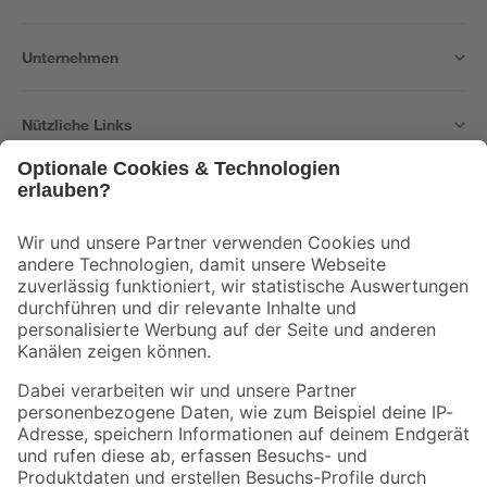
Unternehmen
Nützliche Links
Bleib auf dem Laufenden mit unserem Newsletter
Der toom Newsletter: Keine Angebote und Aktionen mehr verpassen!
Zur Newsletter Anmeldung
Folge uns
Zahlungsarten
Versandarten