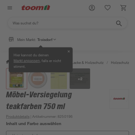
Mein Markt:
Troisdorf
✕
Hier kannst du deinen
, falls er nicht
Markt anpassen
/
Bauen & Renovieren
/
Farben, Lacke & Holzschutz
/
Holzschutz & 
stimmt.
+
2
Möbel-Versiegelung
teakfarben 750 ml
Produktdetails
| Artikelnummer
:
8250196
Inhalt und Farbe auswählen