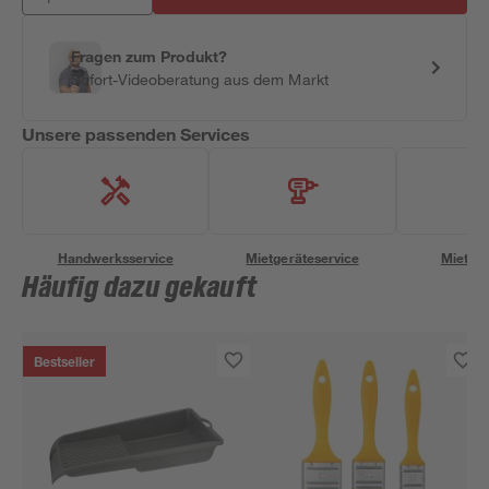
Fragen zum Produkt?
Sofort-Videoberatung aus dem Markt
Unsere passenden Services
Handwerksservice
Mietgeräteservice
Miettra
Häufig dazu gekauft
Bestseller