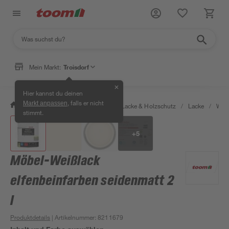
Mein Markt:
Troisdorf
✕
Hier kannst du deinen
, falls er nicht
Markt anpassen
/
Bauen & Renovieren
/
Farben, Lacke & Holzschutz
/
Lacke
/
Weiß
stimmt.
+
5
Möbel-Weißlack
elfenbeinfarben seidenmatt 2
l
Produktdetails
| Artikelnummer
:
8211679