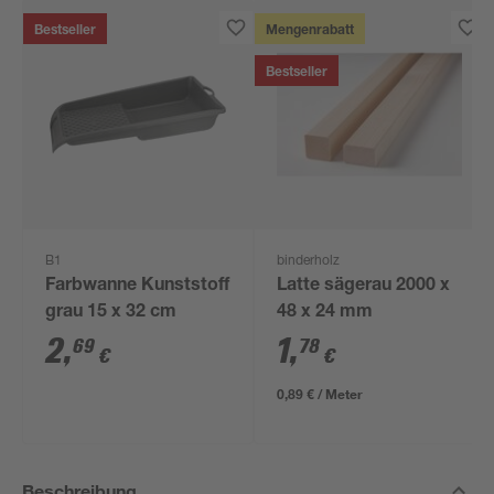
Bestseller
Mengenrabatt
Bestseller
B1
binderholz
Farbwanne Kunststoff
Latte sägerau 2000 x
grau 15 x 32 cm
48 x 24 mm
2
,
1
,
69
78
€
€
0,89 € / Meter
Beschreibung