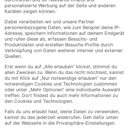
Folge uns
Zahlungsarten
Versandarten
Sicher einkaufen
Jetzt die toom-App herunterladen
Alle Preisangaben in EUR inkl. gesetzl. MwSt.. Die dargestellten Angebote sind unter
Umständen nicht in allen Märkten verfügbar. Die angegebenen Verfügbarkeiten beziehen
sich auf den unter "Mein Markt" ausgewählten toom Baumarkt. Alle Angebote und