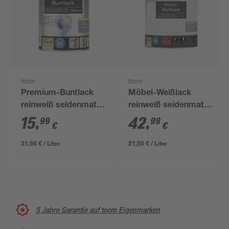
toom
toom
Premium-Buntlack
Möbel-Weißlack
reinweiß seidenmatt
reinweiß seidenmatt 2
500 ml
l
15
,
42
,
99
99
€
€
31,98 € / Liter
21,50 € / Liter
5 Jahre Garantie auf toom Eigenmarken