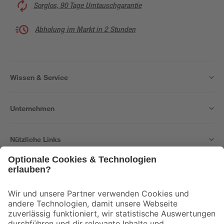
Sorglos, 90 Tage Umtauschgarantie
Abholung im Markt in 2 Stunden
Wissen & Service
Unternehmen
Nützliche Links
Bleib auf dem Laufenden mit unserem Newsletter
Der toom Newsletter: Keine Angebote und Aktionen mehr verpassen!
Zur Newsletter Anmeldung