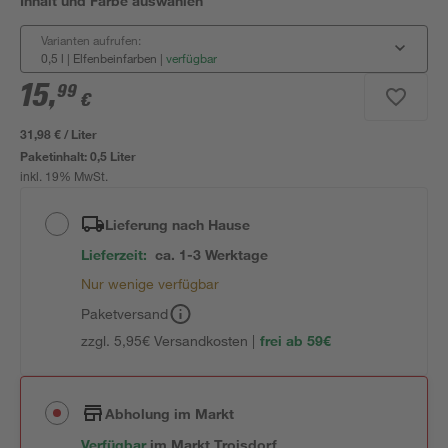
Inhalt und Farbe auswählen
Varianten aufrufen:
0,5 l | Elfenbeinfarben
|
verfügbar
15
,
99
€
31,98 € / Liter
Paketinhalt:
0,5 Liter
inkl. 19% MwSt.
Lieferung nach Hause
Lieferzeit:
ca. 1-3 Werktage
Nur wenige verfügbar
Paketversand
zzgl. 5,95€ Versandkosten |
frei ab 59€
Abholung im Markt
Verfügbar
im
Markt
Troisdorf