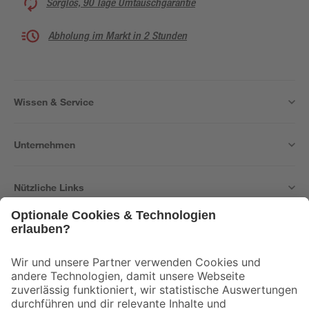
Sorglos, 90 Tage Umtauschgarantie
Abholung im Markt in 2 Stunden
Wissen & Service
Unternehmen
Nützliche Links
Bleib auf dem Laufenden mit unserem Newsletter
Der toom Newsletter: Keine Angebote und Aktionen mehr verpassen!
Zur Newsletter Anmeldung