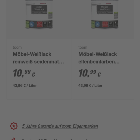
toom
toom
Möbel-Weißlack
Möbel-Weißlack
reinweiß seidenmatt
elfenbeinfarben
250 ml
seidenmatt 250 ml
10
,
10
,
99
99
€
€
43,96 € / Liter
43,96 € / Liter
5 Jahre Garantie auf toom Eigenmarken