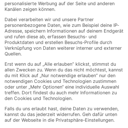
Folge uns
Zahlungsarten
Versandarten
Sicher einkaufen
Jetzt die toom-App herunterladen
Alle Preisangaben in EUR inkl. gesetzl. MwSt.. Die dargestellten Angebote sind unter
Umständen nicht in allen Märkten verfügbar. Die angegebenen Verfügbarkeiten beziehen
sich auf den unter "Mein Markt" ausgewählten toom Baumarkt. Alle Angebote und