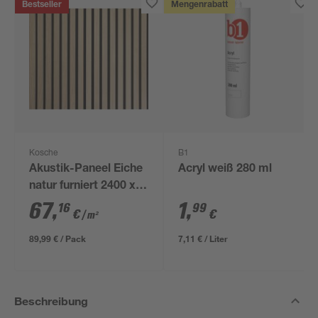
Bestseller
Mengenrabatt
Kosche
B1
Akustik-Paneel Eiche
Acryl weiß 280 ml
natur furniert 2400 x
561 x 19 mm
67
,
1
,
16
99
€
€
/ m²
89,99 € / Pack
7,11 € / Liter
Beschreibung