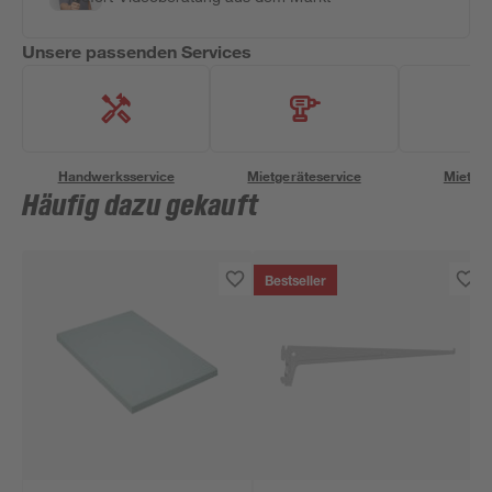
Unsere passenden Services
Handwerksservice
Mietgeräteservice
Miettra
Häufig dazu gekauft
Bestseller