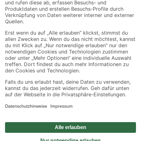
Sicher einkaufen
Jetzt die toom-App herunterladen
Alle Preisangaben in EUR inkl. gesetzl. MwSt.. Die dargestellten Angebote sind unter
Umständen nicht in allen Märkten verfügbar. Die angegebenen Verfügbarkeiten beziehen
sich auf den unter "Mein Markt" ausgewählten toom Baumarkt. Alle Angebote und
Produkte nur solange der Vorrat reicht.
*Paketversand ab 59 € versandkostenfrei, gilt nicht für Artikel mit Speditionsversand, hier
fallen zusätzliche Versandkosten an.
Datenschutz
Privatsphäre
Impressum
AGB
Nutzungsbedingungen
Widerrufsrecht
Vertrag widerrufen