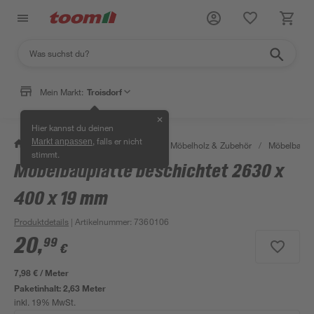
Mein Markt:
Troisdorf
✕
Hier kannst du deinen
, falls er nicht
Markt anpassen
/
Bauen & Renovieren
/
Holz
/
Möbelholz & Zubehör
/
Möbelbaupl
stimmt.
Möbelbauplatte beschichtet 2630 x
400 x 19 mm
Produktdetails
| Artikelnummer
:
7360106
20
,
99
€
7,98 € / Meter
Paketinhalt:
2,63 Meter
inkl. 19% MwSt.