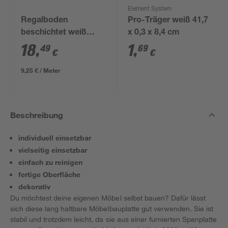
Element System
Regalboden
Pro-Träger weiß 41,7
beschichtet weiß
x 0,3 x 8,4 cm
2000 x 400 x 16 mm
18
,
1
,
49
69
€
€
9,25 € / Meter
Beschreibung
individuell einsetzbar
vielseitig einsetzbar
einfach zu reinigen
fertige Oberfläche
dekorativ
Du möchtest deine eigenen Möbel selbst bauen? Dafür lässt
sich diese lang haltbare Möbelbauplatte gut verwenden. Sie ist
stabil und trotzdem leicht, da sie aus einer furnierten Spanplatte