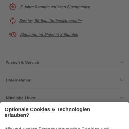
5 Jahre Garantie auf toom Eigenmarken
Sorglos, 90 Tage Umtauschgarantie
Abholung im Markt in 2 Stunden
Wissen & Service
Unternehmen
Nützliche Links
Bleib auf dem Laufenden mit unserem Newsletter
Der toom Newsletter: Keine Angebote und Aktionen mehr verpassen!