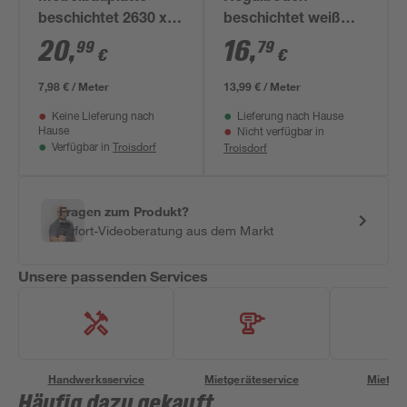
beschichtet 2630 x
beschichtet weiß
400 x 19 mm
1200 x 600 x 16 mm
20
,
16
,
99
79
€
€
7,98 € / Meter
13,99 € / Meter
Keine Lieferung nach
Lieferung nach Hause
Hause
Nicht verfügbar in
Troisdorf
Troisdorf
Verfügbar in
Fragen zum Produkt?
Sofort-Videoberatung aus dem Markt
Unsere passenden Services
Handwerksservice
Mietgeräteservice
Miettra
Häufig dazu gekauft