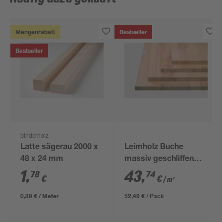
Mengenrabatt
Bestseller
Bestseller
binderholz
Latte sägerau 2000 x
Leimholz Buche
48 x 24 mm
massiv geschliffen
2000 x 600 x 18 mm
1
,
43
,
78
74
€
€
/ m²
0,89 € / Meter
52,49 € / Pack