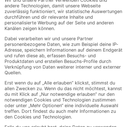
Zur Newsletter Anmeldung
Folge uns
Zahlungsarten
Versandarten
Sicher einkaufen
Jetzt die toom-App herunterladen