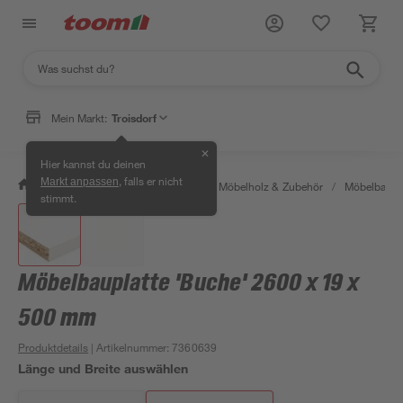
Mein Markt:
Troisdorf
✕
Hier kannst du deinen
, falls er nicht
Markt anpassen
/
Bauen & Renovieren
/
Holz
/
Möbelholz & Zubehör
/
Möbelbaupl
stimmt.
Möbelbauplatte 'Buche' 2600 x 19 x
500 mm
Produktdetails
| Artikelnummer
:
7360639
Länge und Breite auswählen