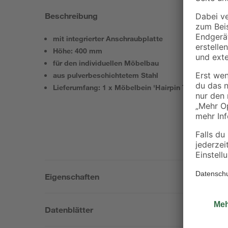
Beschreibung
mit integrierter Anschraubplatte
Höhe: 400 mm
für den individuellen Möbelbau
aus pulverbeschichtetem Stahl
Lieferumfang: 1 x Möbelbein 'Hairpin Twist ST 8340
Eigenschaften
Datenblätter