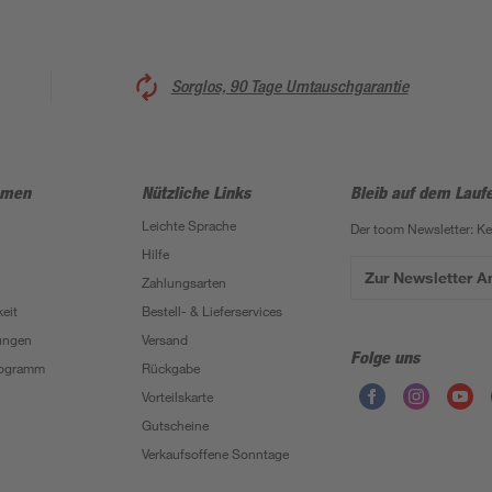
Sorglos, 90 Tage Umtauschgarantie
hmen
Nützliche Links
Bleib auf dem Lauf
Leichte Sprache
Der toom Newsletter: K
Hilfe
Zur Newsletter 
Zahlungsarten
eit
Bestell- & Lieferservices
ungen
Versand
Folge uns
Programm
Rückgabe
Vorteilskarte
Gutscheine
Verkaufsoffene Sonntage