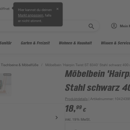
öffnet
✕
Hier kannst du deinen
, falls
Markt anpassen
er nicht stimmt.
Mein 
Sanitär
Garten & Freizeit
Wohnen & Haushalt
Wissen & Servic
Tischbeine & Möbelfüße
/
Möbelbein 'Hairpin Twist ST 8340' Stahl schwarz 40
Möbelbein 'Hairp
Stahl schwarz 
Produktdetails
| Artikelnummer
:
1042439
18
,
99
€
inkl. 19% MwSt.