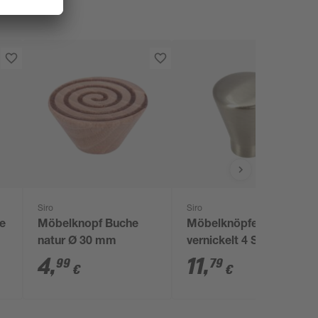
Siro
Siro
pe
Möbelknopf Buche
Möbelknöpfe
natur Ø 30 mm
vernickelt 4 Stück
4
,
11
,
99
79
€
€