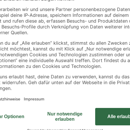
Das Möbelbein 'Hairpin Twist ST 83
frühen Sechzigerjahren eroberte d
Drehbewegungen die Tanzböden – u
Wohnzimmer. Beide Mega-Trends in 
'Hairpin legs' im 'Twist'-Design 
'
Metallgestänge und die leicht ausg
beliebten Midcentury-Style an vor
und Schreibtische, Beistelltisch
integrierte Anschraubplatte mach
bequem: Einfach anschrauben – f
sind Markenprodukte und auf Qualit