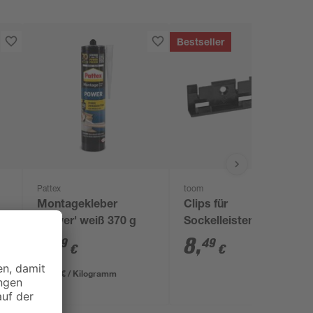
Bestseller
Pattex
toom
Montagekleber
Clips für
'Power' weiß 370 g
Sockelleisten 'Nr. 1'
m
schwarz, 20 Stück
7
,
8
,
99
49
€
€
21,59 € / Kilogramm