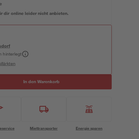
e
 dir online leider nicht anbieten.
sdorf
h hinterlegt
 Märkten
In den Warenkorb
eservice
Miettransporter
Energie sparen