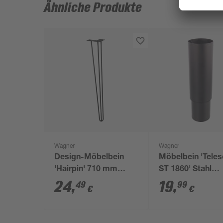
Ähnliche Produkte
Wagner
Wagner
Design-Möbelbein
Möbelbein 'Tele
'Hairpin' 710 mm
ST 1860' Stahl
messing
schwarz Ø 60 m
24
,
19
,
49
99
€
€
160-250 mm
justierbar