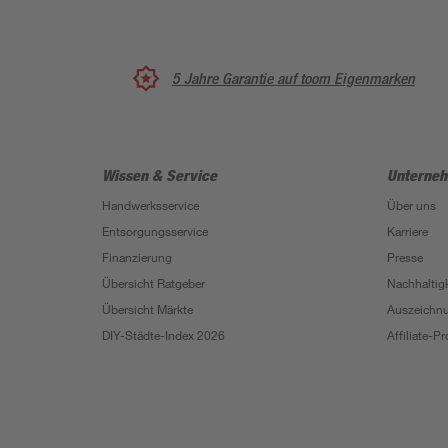
5 Jahre Garantie auf toom Eigenmarken
Wissen & Service
Unterne
Handwerksservice
Über uns
Entsorgungsservice
Karriere
Finanzierung
Presse
Übersicht Ratgeber
Nachhaltigk
Übersicht Märkte
Auszeichn
DIY-Städte-Index 2026
Affiliate-