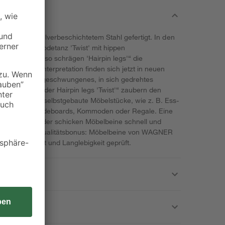
40' ist aus pulverbeschichtetem Stahl gefertigt. In den
er schräge Modetanz 'Twist' mit hippen
nd die ebenso schrägen 'Hairpin legs'“ die
moderner Interpretation finden sich jetzt in neuen
von Wagner. Ihr geschwungenes, in sich gedrehtes
estellte Form der Hairpin legs 'Twist'“ zaubern den
handene oder selbstgebaute Möbelstücke, wie z. B. Ess-
chen, Hocker, Sideboards, Kommoden oder Regale. Eine
t die Montage der schicken Möbelbeine schnell und
ertig! Unser Qualitätsbonus: Möbelbeine von WAGNER
ät, Sicherheit und Langlebigkeit geprüft.