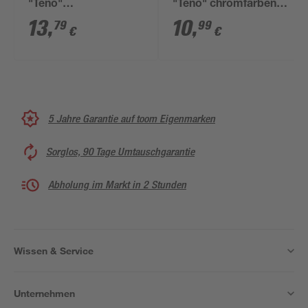
"Teno"
"Teno" chromfarben Ø
edelstahlfarben Ø 30
30 x 718 mm
13
,
10
,
79
99
€
€
x 718 mm
5 Jahre Garantie auf toom Eigenmarken
Sorglos, 90 Tage Umtauschgarantie
Abholung im Markt in 2 Stunden
Wissen & Service
Unternehmen