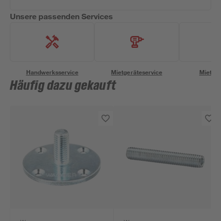
Unsere passenden Services
Handwerksservice
Mietgeräteservice
Miettra
Häufig dazu gekauft