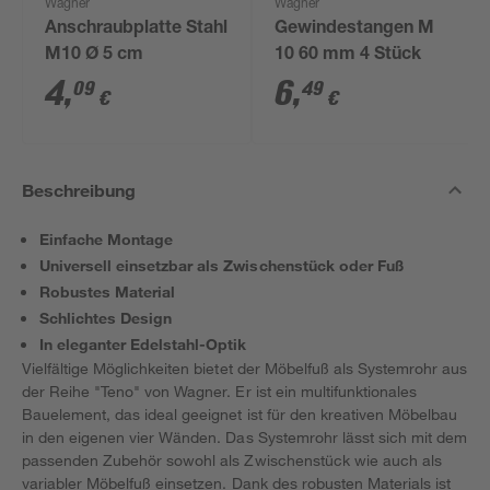
Wagner
Wagner
Anschraubplatte Stahl
Gewindestangen M
M10 Ø 5 cm
10 60 mm 4 Stück
4
,
6
,
09
49
€
€
Beschreibung
Einfache Montage
Universell einsetzbar als Zwischenstück oder Fuß
Robustes Material
Schlichtes Design
In eleganter Edelstahl-Optik
Vielfältige Möglichkeiten bietet der Möbelfuß als Systemrohr aus
der Reihe "Teno" von Wagner. Er ist ein multifunktionales
Bauelement, das ideal geeignet ist für den kreativen Möbelbau
in den eigenen vier Wänden. Das Systemrohr lässt sich mit dem
passenden Zubehör sowohl als Zwischenstück wie auch als
variabler Möbelfuß einsetzen. Dank des robusten Materials ist