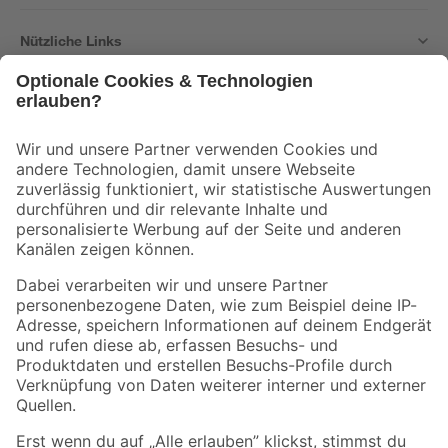
Nützliche Links
Bleib auf dem Laufenden mit unserem Newsletter
Der toom Newsletter: Keine Angebote und Aktionen mehr verpassen!
Zur Newsletter Anmeldung
Folge uns
Zahlungsarten
Versandarten
Sicher einkaufen