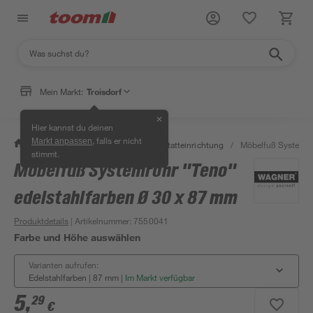
Mein Markt:
Troisdorf
✕
Hier kannst du deinen
, falls er nicht
Markt anpassen
/
Werkstatt & Maschinen
/
Werkstatteinrichtung
/
Möbelfuß Systemroh
stimmt.
Möbelfuß Systemrohr "Teno"
edelstahlfarben Ø 30 x 87 mm
Produktdetails
| Artikelnummer
:
7550041
Farbe und Höhe auswählen
Varianten aufrufen:
Edelstahlfarben | 87 mm
|
Im Markt verfügbar
5
,
29
€