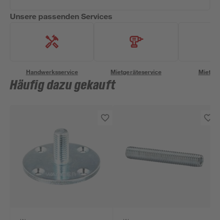
Unsere passenden Services
Handwerksservice
Mietgeräteservice
Miettra
Häufig dazu gekauft