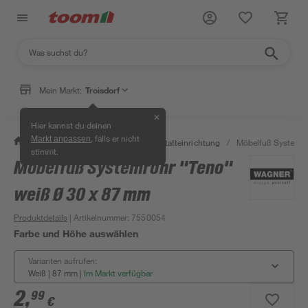
Mein Markt:
Troisdorf
✕
Hier kannst du deinen
, falls er nicht
Markt anpassen
/
Werkstatt & Maschinen
/
Werkstatteinrichtung
/
Möbelfuß Systemro
stimmt.
Möbelfuß Systemrohr "Teno"
weiß Ø 30 x 87 mm
Produktdetails
| Artikelnummer
:
7550054
Farbe und Höhe auswählen
Varianten aufrufen:
Weiß | 87 mm
|
Im Markt verfügbar
2
,
99
€