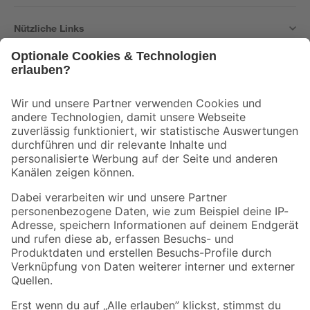
Nützliche Links
Bleib auf dem Laufenden mit unserem Newsletter
Der toom Newsletter: Keine Angebote und Aktionen mehr verpassen!
Zur Newsletter Anmeldung
Folge uns
Zahlungsarten
Versandarten
Sicher einkaufen