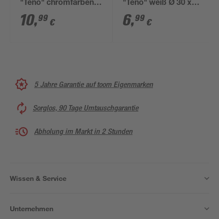
"Teno" chromfarben Ø
"Teno" weiß Ø 30 x
30 x 718 mm
718 mm
10
,
6
,
99
99
€
€
5 Jahre Garantie auf toom Eigenmarken
Sorglos, 90 Tage Umtauschgarantie
Abholung im Markt in 2 Stunden
Wissen & Service
Unternehmen