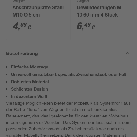
Wagner
Wagner
Anschraubplatte Stahl
Gewindestangen M
M10 Ø 5 cm
10 60 mm 4 Stück
4
,
6
,
09
49
€
€
Beschreibung
Einfache Montage
Universell einsetzbar bspw. als Zwischenstück oder Fuß
Robustes Material
Schlichtes Design
In dezentem Weiß
Vielfältige Möglichkeiten bietet der Möbelfuß als Systemrohr aus
der Reihe "Teno" von Wagner. Er ist ein multifunktionales
Bauelement, das ideal geeignet ist für den kreativen Möbelbau
in den eigenen vier Wänden. Das Systemrohr lässt sich mit dem
passenden Zubehör sowohl als Zwischenstück wie auch als
variabler Möbelfuß einsetzen. Dank des robusten Materials ist