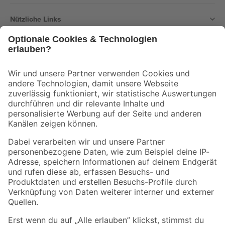
Nützliche Links
Bleib auf dem Laufenden mit unserem Newsletter
Der toom Newsletter: Keine Angebote und Aktionen mehr verpassen!
Zur Newsletter Anmeldung
Folge uns
Zahlungsarten
Versandarten
Sicher einkaufen