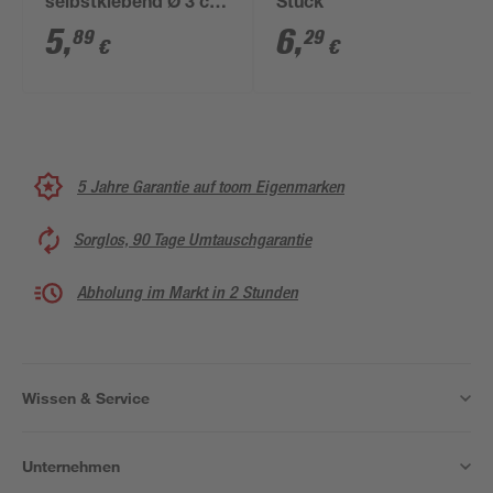
selbstklebend Ø 3 cm
Stück
braun 4 Stück
5
,
6
,
89
29
€
€
5 Jahre Garantie auf toom Eigenmarken
Sorglos, 90 Tage Umtauschgarantie
Abholung im Markt in 2 Stunden
Wissen & Service
Unternehmen