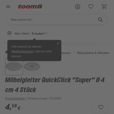
Mein Markt:
Troisdorf
✕
Hier kannst du deinen
, falls er nicht
Markt anpassen
/
Wohnen & Haushalt
/
Haushaltswaren
/
Möbelgleiter & Möbelkapp
stimmt.
Möbelgleiter QuickClick "Super" Ø 4
cm 4 Stück
Produktdetails
| Artikelnummer
:
7550083
4
,
59
€