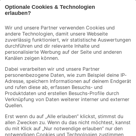
Bleib auf dem Laufenden mit unserem Newsletter
Der toom Newsletter: Keine Angebote und Aktionen mehr verpassen!
Zur Newsletter Anmeldung
Folge uns
Zahlungsarten
Versandarten
Sicher einkaufen
Jetzt die toom-App herunterladen