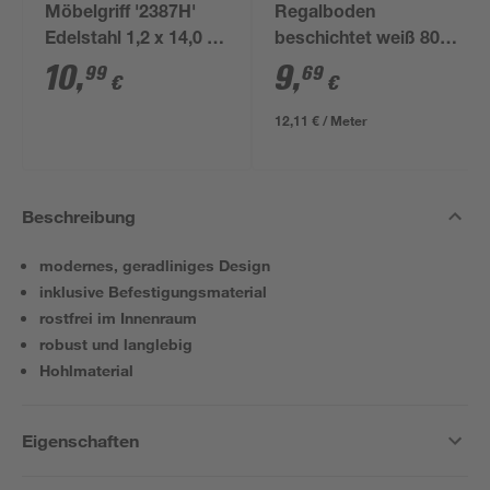
Möbelgriff '2387H'
Regalboden
Edelstahl 1,2 x 14,0 x
beschichtet weiß 800
3,5 cm
x 600 x 16 mm
10
,
9
,
99
69
€
€
12,11 € / Meter
Beschreibung
modernes, geradliniges Design
inklusive Befestigungsmaterial
rostfrei im Innenraum
robust und langlebig
Hohlmaterial
Eigenschaften