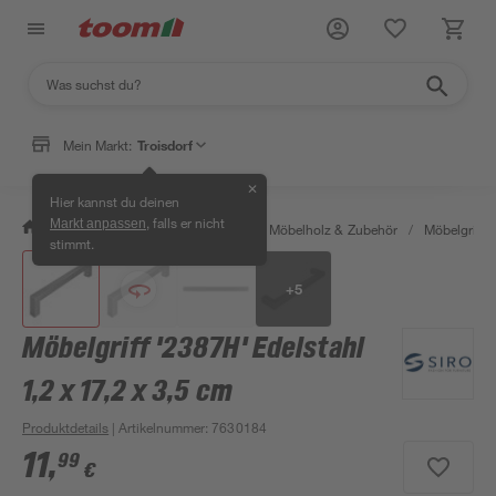
Klicke für die 3D-Ansicht
Mein Markt:
Troisdorf
✕
Hier kannst du deinen
, falls er nicht
Markt anpassen
/
Bauen & Renovieren
/
Holz
/
Möbelholz & Zubehör
/
Möbelgriffe
stimmt.
+
5
Möbelgriff '2387H' Edelstahl
1,2 x 17,2 x 3,5 cm
Produktdetails
| Artikelnummer
:
7630184
11
,
99
€