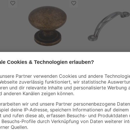
Siro
Siro
Möbelknopf
Möbelgriff altsilbern
n
altmessingfarben Ø
33 mm
5
,
6
,
09
99
€
€
Mit diesem Möbelgriff lassen sic