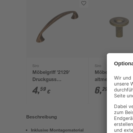
Siro
Siro
Möbelgriff '2129'
Möbelknopf
Druckguss
altmessingfarbe
Druckguss 1,1 x 11,2
4
,
6
,
59
29
€
€
x 2,3 cm
Beschreibung
Inklusive Montagematerial