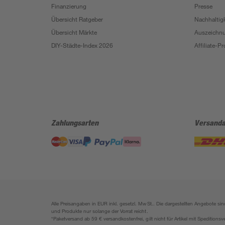
Finanzierung
Presse
Übersicht Ratgeber
Nachhaltigk
Übersicht Märkte
Auszeichn
DIY-Städte-Index 2026
Affiliate-
Zahlungsarten
Versanda
Alle Preisangaben in EUR inkl. gesetzl. MwSt.. Die dargestellten Angebote 
und Produkte nur solange der Vorrat reicht.
*Paketversand ab 59 € versandkostenfrei, gilt nicht für Artikel mit Speditionsv