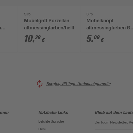
Siro
Siro
Möbelgriff Porzellan
Möbelknopf
n
altmessingfarben/hellbeige
altmessingfarben Ø
33 mm
10
,
5
,
29
09
€
€
Sorglos, 90 Tage Umtauschgarantie
hmen
Nützliche Links
Bleib auf dem Lauf
Leichte Sprache
Der toom Newsletter: K
Hilfe