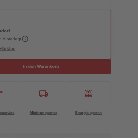
sdorf
h hinterlegt
 Märkten
In den Warenkorb
eservice
Miettransporter
Energie sparen