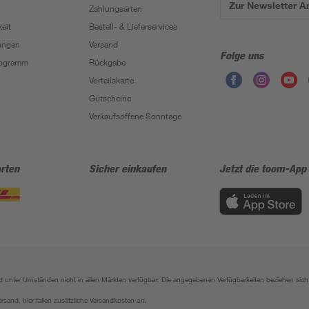
Zur Newsletter 
Zahlungsarten
eit
Bestell- & Lieferservices
ungen
Versand
Folge uns
Programm
Rückgabe
Vorteilskarte
Gutscheine
Verkaufsoffene Sonntage
rten
Sicher einkaufen
Jetzt die toom-App
sind unter Umständen nicht in allen Märkten verfügbar. Die angegebenen Verfügbarkeiten beziehen s
ersand, hier fallen zusätzliche Versandkosten an.