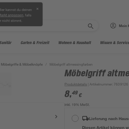
✕
ier kannst du deinen
, falls
Markt anpassen
r nicht stimmt.
Mein 
Sanitär
Garten & Freizeit
Wohnen & Haushalt
Wissen & Servic
Möbelgriffe & Möbelknöpfe
/
Möbelgriff altmessingfarben
Möbelgriff altm
Produktdetails
| Artikelnummer
:
7639126
8
,
49
€
inkl. 19% MwSt.
Lieferung nach Haus
Diesen Artikel können wir