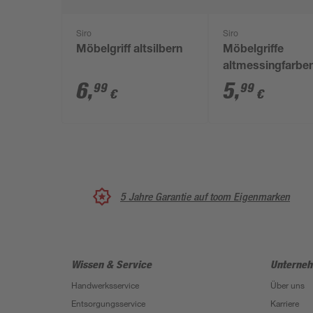
Siro
Siro
Möbelgriff altsilbern
Möbelgriffe
altmessingfarbe
brüniert 2 Stück
6
,
5
,
99
99
€
€
5 Jahre Garantie auf toom Eigenmarken
Wissen & Service
Unterne
Handwerksservice
Über uns
Entsorgungsservice
Karriere