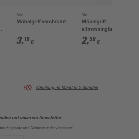
Siro
Siro
Möbelgriff verchromt
Möbelgriff
altmessingfarben 76
mm
3
,
2
,
19
59
€
€
Abholung im Markt in 2 Stunden
enden mit unserem Newsletter
eine Angebote und Aktionen mehr verpassen!