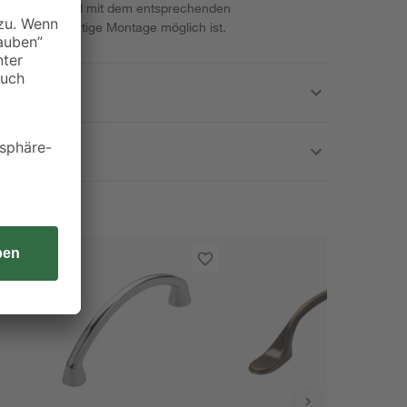
ngfarben und wird mit dem entsprechenden
dass eine sofortige Montage möglich ist.