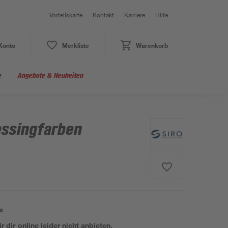
Vorteilskarte
Kontakt
Karriere
Hilfe
Konto
Merkliste
Warenkorb
e
Angebote & Neuheiten
essingfarben
e
 dir online leider nicht anbieten.