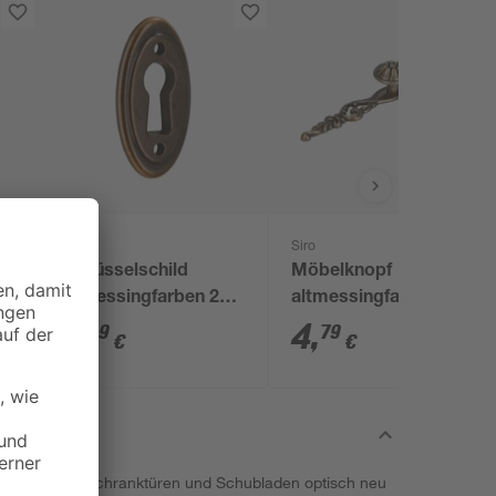
Siro
Siro
Schlüsselschild
Möbelknopf
altmessingfarben 22
altmessingfarben
mm
brüniert
4
,
4
,
99
79
€
€
h Kommoden, Schranktüren und Schubladen optisch neu