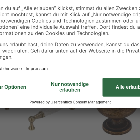
gestalten. Der Griff ist altmessi
Befestigungsmaterial geliefert, so