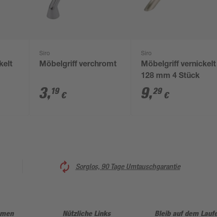
Siro
Siro
kelt
Möbelgriff verchromt
Möbelgriff vernickelt
128 mm 4 Stück
3
,
9
,
19
29
€
€
Sorglos, 90 Tage Umtauschgarantie
hmen
Nützliche Links
Bleib auf dem Lauf