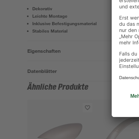
Dekorativ
Leichte Montage
Inklusive Befestigungsmaterial
Stabiles Material
Eigenschaften
Datenblätter
Ähnliche Produkte