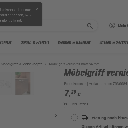
✕
ier kannst du deinen
, falls
Markt anpassen
r nicht stimmt.
Mein 
Sanitär
Garten & Freizeit
Wohnen & Haushalt
Wissen & Servic
Möbelgriffe & Möbelknöpfe
/
Möbelgriff vernickelt matt 64 mm
Möbelgriff vern
Produktdetails
| Artikelnummer
:
7636684
7
,
29
€
inkl. 19% MwSt.
Lieferung nach Haus
Diesen Artikel können wir