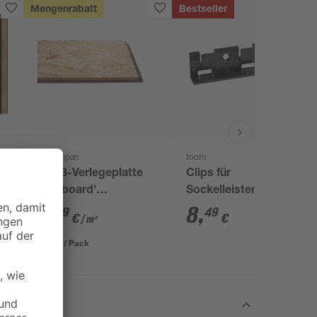
Mengenrabatt
Bestseller
Kronospan
toom
OSB3-Verlegeplatte
Clips für
'Cityboard'
Sockelleisten 'Nr. 1'
ungeschliffen 1690 x
schwarz, 20 Stück
5
,
8
,
99
49
€
€
/ m²
634 x 12 mm
6,41 € / Pack