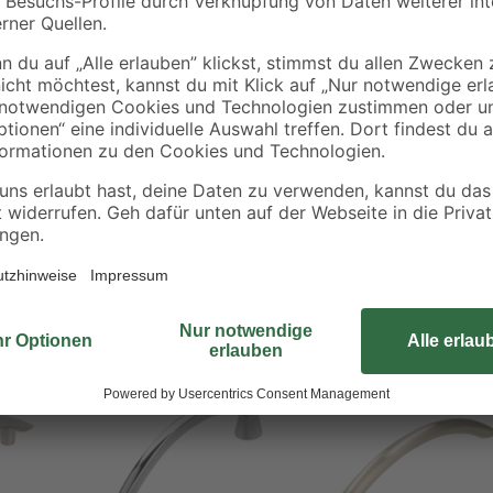
Ein Möbelgriff kann Ihre alten M
optischen Highlight machen. Die B
Griff mit den beiliegenden Schraub
optischen Veränderung. Das Materia