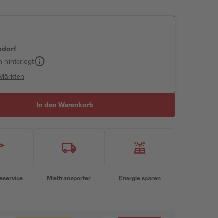
sdorf
h hinterlegt
 Märkten
In den Warenkorb
eservice
Miettransporter
Energie sparen