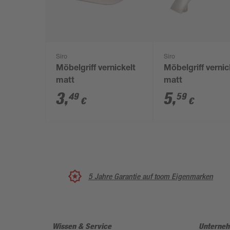
Siro
Siro
Möbelgriff vernickelt
Möbelgriff vernic
matt
matt
3
,
5
,
49
59
€
€
5 Jahre Garantie auf toom Eigenmarken
Wissen & Service
Unterne