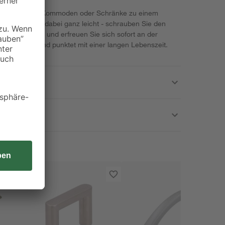
öbelstücke wie Kommoden oder Schränke zu einem
efestigung ist dabei ganz leicht - schrauben Sie den
en einfach an und erfreuen Sie sich sofort an der
l ist stabil und punktet mit einer langen Lebenszeit.