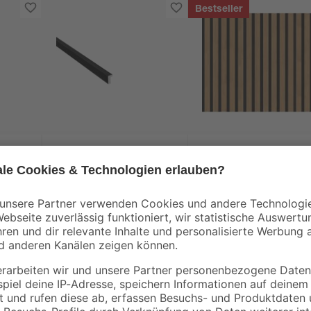
Bestseller
Kosche
ofil
Akustik Einfassprofil
Akustik-Paneel Teak
x 24
schwarz matt 2500 x
2400 x 600 x 21 mm
24 mm
12
,
62
,
99
49
€
€
/ m²
5,20 € / Meter
89,99 € / Pack