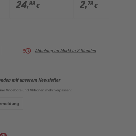
Tragkraft 250 kg
schwarz 7,9 x 11,7 cm
24
,
2
,
99
79
€
€
Abholung im Markt in 2 Stunden
enden mit unserem Newsletter
eine Angebote und Aktionen mehr verpassen!
Anmeldung