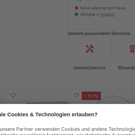
Keine Lieferung nach Hause
Troisdorf
Verfügbar in
Unsere passenden Services
Handwerksservice
Mietgerät
- 11 %