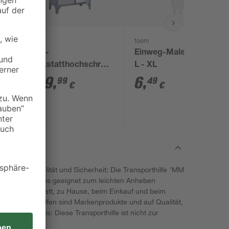
toom
Profi-
Einweg-Maler-Overall,
Werkstatthochschrank,
L - XL
3 Einlegeböden, 91 x
299
,
6
,
99
49
€
€
182 x 45 cm
für hohe Qualität und Sicherheit: Die Transporthilfe 'MM
 Sie ist bestens geeignet zum leichten Anheben
in der Werkstatt, zu Hause, beim Einkauf und beim
-Transporthilfen sind Markenprodukte und auf Qualität,
t. Warnhinweis: Diese Transporthilfe ist nicht zur
et.