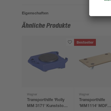
Eigenschaften
Ähnliche Produkte
Bestseller
Wagner
Wagner
Transporthilfe 'Rolly
Transporthilfe
MM 3171' Kunststoff
'MM1114' MDF