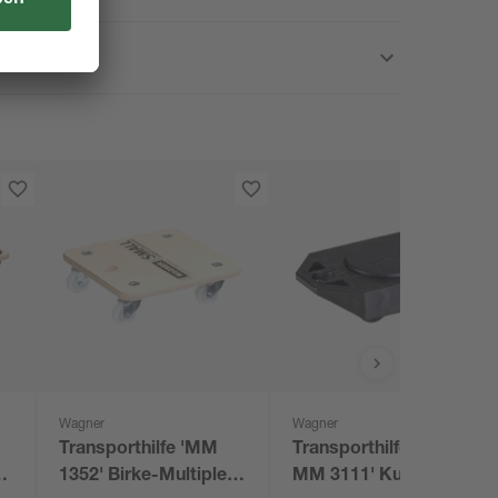
Wagner
Wagner
Transporthilfe 'MM
Transporthilfe 'Rolly
n
1352' Birke-Multiplex
MM 3111' Kunststoff