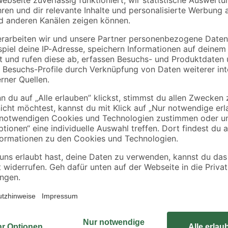
Küpper
-
Küpper Werkbank rot
Baueimer 12 l
ig
279
,
1
,
99
49
€
€
1,69 €
Transporthilfen von Wagner stehen 
lächen
3120' besteht aus massivem Stahl.
ände
schwerer Gegenstände – im Büro, 
Umzug. Der Qualitätsbonus: Wagner
Sicherheit und Langlebigkeit geprüf
Beförderung von Personen geeign