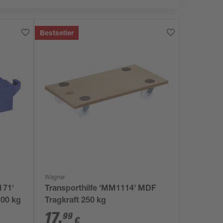
Bestseller
Wagner
171'
Transporthilfe 'MM1114' MDF
200 kg
Tragkraft 250 kg
17
,
99
€