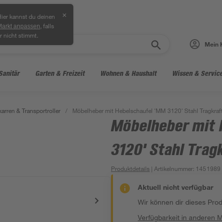
✕
ier kannst du deinen
, falls
Markt anpassen
r nicht stimmt.
Mein 
Sanitär
Garten & Freizeit
Wohnen & Haushalt
Wissen & Servic
arren & Transportroller
/
Möbelheber mit Hebelschaufel 'MM 3120' Stahl Tragkraf
Möbelheber mit 
3120' Stahl Trag
Produktdetails
| Artikelnummer
:
1451989
Aktuell nicht verfügbar
Wir können dir dieses Produ
Verfügbarkeit in anderen 