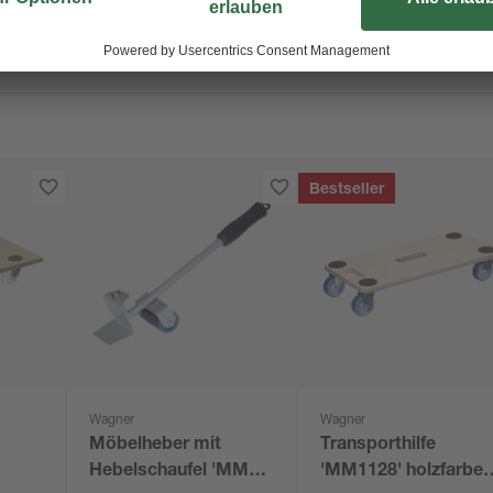
Bestseller
Wagner
Wagner
Möbelheber mit
Transporthilfe
Hebelschaufel 'MM
'MM1128' holzfarbe