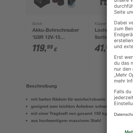
Bosch
Küpper
Akku-Bohrschrauber
Lochwandhaken
'GSR 12V-15
Sortiment 30-teil
Professional' mit 2
119
,
41
,
99
99
€
€
Akkus, Tasche und
Zubehörset
Beschreibung
mit harten Rädern für weiche/robuste Boden-Oberf
geeignet zum leichten Anheben schwerer Gegenst
mit einer Tragkraft von gesamt 150 kg
aus hochwertigem massivem Stahl