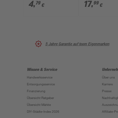
blau Tragkraft 200 kg
Tragkraft 250 kg
4
,
17
,
79
99
€
€
5 Jahre Garantie auf toom Eigenmarken
Wissen & Service
Unterne
Handwerksservice
Über uns
Entsorgungsservice
Karriere
Finanzierung
Presse
Übersicht Ratgeber
Nachhaltigk
Übersicht Märkte
Auszeichn
DIY-Städte-Index 2026
Affiliate-