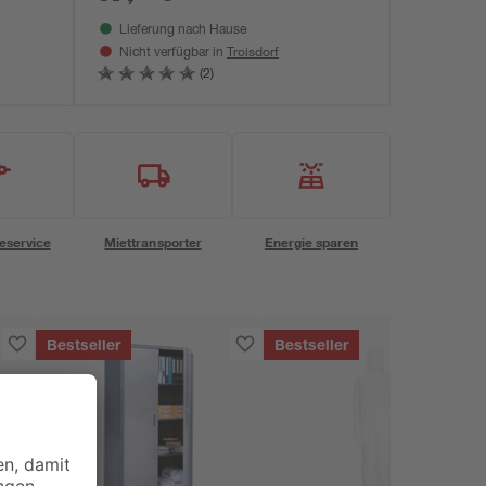
Lieferung nach Hause
Troisdorf
Nicht verfügbar in
(2)
eservice
Miettransporter
Energie sparen
Bestseller
Bestseller