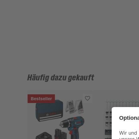
Häufig dazu gekauft
Bestseller