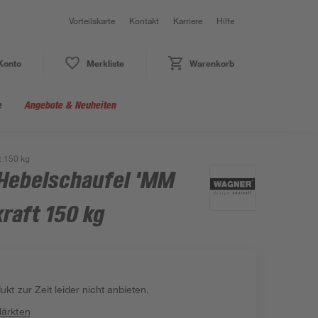
Vorteilskarte
Kontakt
Karriere
Hilfe
Konto
Merkliste
Warenkorb
e
Angebote & Neuheiten
t 150 kg
Hebelschaufel 'MM
kraft 150 kg
kt zur Zeit leider nicht anbieten.
Märkten