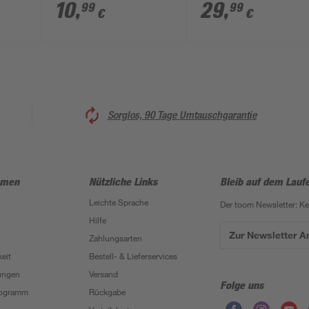
3120' Stahl Tragkraft
59 x 29 x 11 cm, 200
10
,
29
,
99
99
€
€
150 kg
kg
Sorglos, 90 Tage Umtauschgarantie
hmen
Nützliche Links
Bleib auf dem Lauf
Leichte Sprache
Der toom Newsletter: K
Hilfe
Zur Newsletter 
Zahlungsarten
eit
Bestell- & Lieferservices
ungen
Versand
Folge uns
Programm
Rückgabe