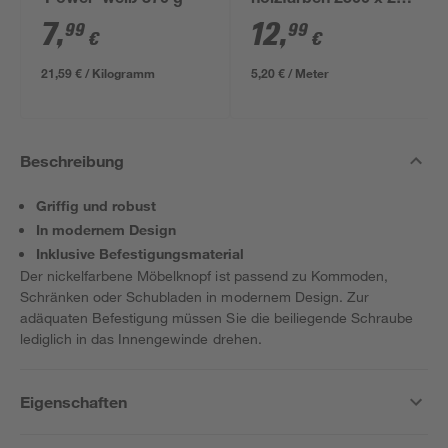
'Power' weiß 370 g
holzfarben 2500 x 24
mm
7
,
12
,
99
99
€
€
21,59 € / Kilogramm
5,20 € / Meter
Beschreibung
Griffig und robust
In modernem Design
Inklusive Befestigungsmaterial
Der nickelfarbene Möbelknopf ist passend zu Kommoden,
Schränken oder Schubladen in modernem Design. Zur
adäquaten Befestigung müssen Sie die beiliegende Schraube
lediglich in das Innengewinde drehen.
Eigenschaften