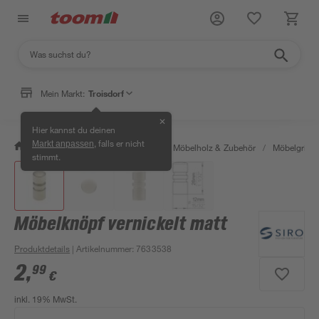
Mein Markt:
Troisdorf
✕
Hier kannst du deinen
, falls er nicht
Markt anpassen
/
Bauen & Renovieren
/
Holz
/
Möbelholz & Zubehör
/
Möbelgriffe
stimmt.
Möbelknöpf vernickelt matt
Produktdetails
| Artikelnummer
:
7633538
2
,
99
€
inkl. 19% MwSt.