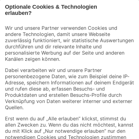
Bleib auf dem Laufenden mit unserem Newsletter
Der toom Newsletter: Keine Angebote und Aktionen mehr verpassen!
Zur Newsletter Anmeldung
Folge uns
Zahlungsarten
Versandarten
Sicher einkaufen
Jetzt die toom-App herunterladen