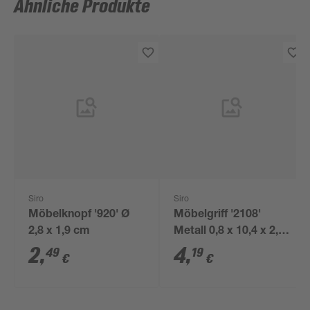
Ähnliche Produkte
Siro
Siro
Möbelknopf '920' Ø
Möbelgriff '2108'
2,8 x 1,9 cm
Metall 0,8 x 10,4 x 2,8
cm
2
,
4
,
49
19
€
€