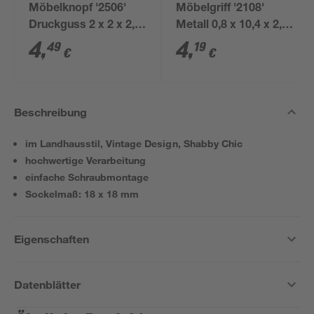
Möbelknopf '2506'
Möbelgriff '2108'
Druckguss 2 x 2 x 2,1
Metall 0,8 x 10,4 x 2,8
cm
cm
4
,
4
,
49
19
€
€
Beschreibung
im Landhausstil, Vintage Design, Shabby Chic
hochwertige Verarbeitung
einfache Schraubmontage
Sockelmaß: 18 x 18 mm
Eigenschaften
Datenblätter