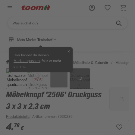
Klicke für die 3D-Ansicht
Mein Markt:
Troisdorf
✕
Hier kannst du deinen
, falls er nicht
Markt anpassen
/
Bauen & Renovieren
/
Holz
/
Möbelholz & Zubehör
/
Möbelgriffe
stimmt.
+
3
Möbelknopf '2506' Druckguss
3 x 3 x 2,3 cm
Produktdetails
| Artikelnummer
:
7630239
4
,
79
€