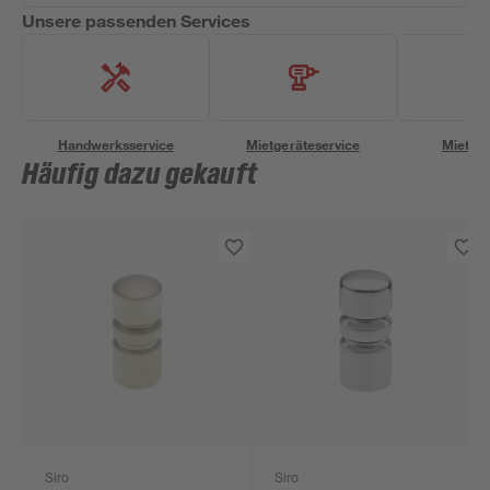
Unsere passenden Services
Handwerksservice
Mietgeräteservice
Miettra
Häufig dazu gekauft
Siro
Siro