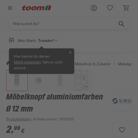
Mein Markt:
Troisdorf
✕
Hier kannst du deinen
, falls er nicht
Markt anpassen
/
Bauen & Renovieren
/
Holz
/
Möbelholz & Zubehör
/
Möbelgriffe
stimmt.
Möbelknopf aluminiumfarben
Ø 12 mm
Produktdetails
| Artikelnummer
:
7633505
2
,
99
€