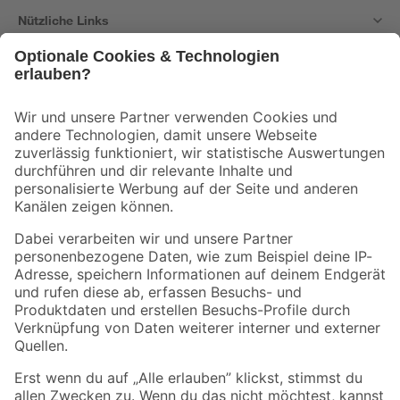
Nützliche Links
Bleib auf dem Laufenden mit unserem Newsletter
Der toom Newsletter: Keine Angebote und Aktionen mehr verpassen!
Zur Newsletter Anmeldung
Folge uns
Zahlungsarten
Versandarten
Sicher einkaufen