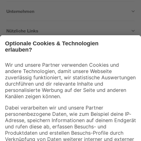
Unternehmen
Nützliche Links
Bleib auf dem Laufenden mit unserem Newsletter
Der toom Newsletter: Keine Angebote und Aktionen mehr verpassen!
Zur Newsletter Anmeldung
Folge uns
Zahlungsarten
Versandarten