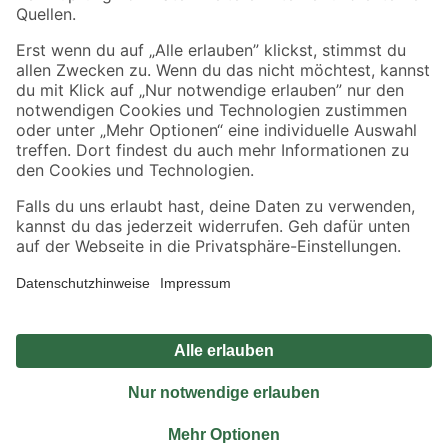
Sicher einkaufen
Jetzt die toom-App herunterladen
Alle Preisangaben in EUR inkl. gesetzl. MwSt.. Die dargestellten Angebote sind unter
Umständen nicht in allen Märkten verfügbar. Die angegebenen Verfügbarkeiten beziehen
sich auf den unter "Mein Markt" ausgewählten toom Baumarkt. Alle Angebote und
Produkte nur solange der Vorrat reicht.
*Paketversand ab 59 € versandkostenfrei, gilt nicht für Artikel mit Speditionsversand, hier
fallen zusätzliche Versandkosten an.
Datenschutz
Privatsphäre
Impressum
AGB
Nutzungsbedingungen
Widerrufsrecht
Vertrag widerrufen
Barrierefreiheit
© 2026 toom Baumarkt GmbH