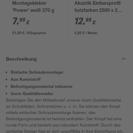
Montagekleber
Akustik Einfassprofil
'Power' weiß 370 g
holzfarben 2500 x 24
mm
7
,
12
,
99
99
€
€
21,59 € / Kilogramm
5,20 € / Meter
Beschreibung
Einfache Schraubmontage
Aus Kunststoff
Befestigungsmaterial inklusive
toom Qualitätsmarke
Befestigen Sie den Möbelknopf unserer toom Qualitätsmarke
an Schubläden, Schranktüren u. v. m. Sie können den Knopf
mittels einfacher Schraubmontage fixieren, das
Befestigungsmaterial ist bereits enthalten. Der Knopf hat eine
runde Form und besteht aus robustem Kunststoff. Durch das
schlichte Design fügt er sich unauffällig in Ihre Einrichtung ein.