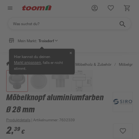
Mein Markt:
Troisdorf
✕
Hier kannst du deinen
, falls er nicht
Markt anpassen
/
Bauen & Renovieren
/
Holz
/
Möbelholz & Zubehör
/
Möbelgriffe
stimmt.
Möbelknopf aluminiumfarben
Ø 28 mm
Produktdetails
| Artikelnummer
:
7632339
2
,
39
€