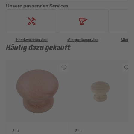
Unsere passenden Services
Handwerksservice
Mietgeräteservice
Miettra
Häufig dazu gekauft
Siro
Siro