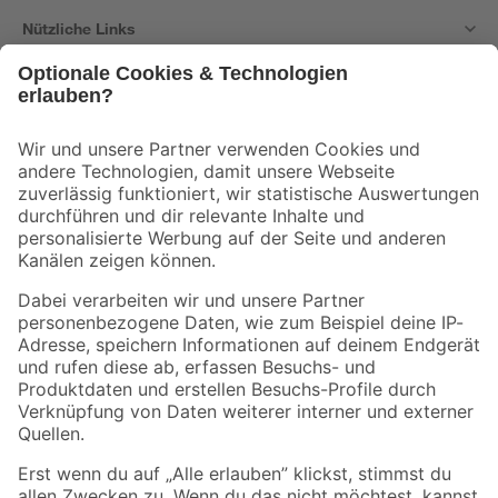
Nützliche Links
Bleib auf dem Laufenden mit unserem Newsletter
Der toom Newsletter: Keine Angebote und Aktionen mehr verpassen!
Zur Newsletter Anmeldung
Folge uns
Zahlungsarten
Versandarten
Sicher einkaufen