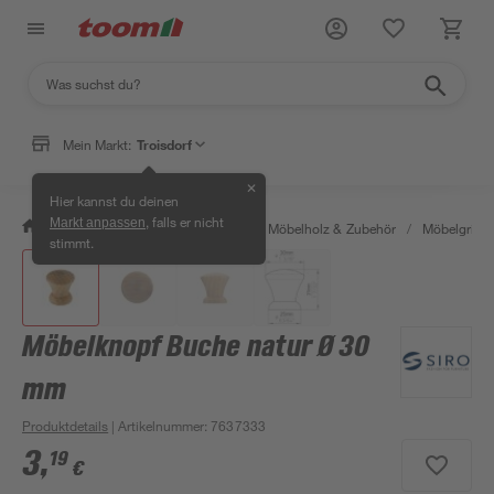
Mein Markt:
Troisdorf
✕
Hier kannst du deinen
, falls er nicht
Markt anpassen
/
Bauen & Renovieren
/
Holz
/
Möbelholz & Zubehör
/
Möbelgriffe
stimmt.
Möbelknopf Buche natur Ø 30
mm
Produktdetails
| Artikelnummer
:
7637333
3
,
19
€