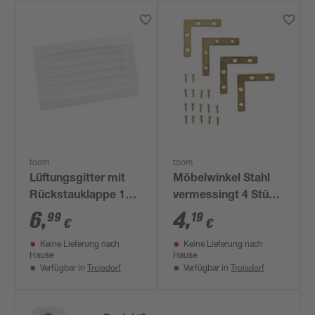
toom
toom
Lüftungsgitter mit
Möbelwinkel Stahl
Rückstauklappe 11 x
vermessingt 4 Stück
5,4 cm weiß
10 x 50 x 50 mm
6
,
4
,
99
19
€
€
seitliche
Keine Lieferung nach
Keine Lieferung nach
Verschraubung
Hause
Hause
Troisdorf
Troisdorf
Verfügbar in
Verfügbar in