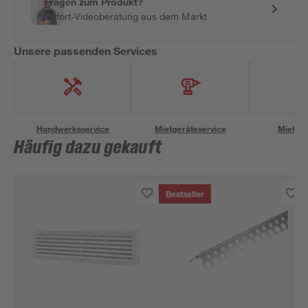
Fragen zum Produkt?
Sofort-Videoberatung aus dem Markt
Unsere passenden Services
Handwerksservice
Mietgeräteservice
Miettra
Häufig dazu gekauft
Bestseller