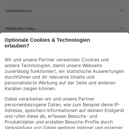
Unternehmen
Nützliche Links
Bleib auf dem Laufenden mit unserem Newsletter
Der toom Newsletter: Keine Angebote und Aktionen mehr verpassen!
Zur Newsletter Anmeldung
Folge uns
Zahlungsarten
Versandarten