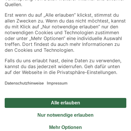
Sicher einkaufen
Jetzt die toom-App herunterladen
Alle Preisangaben in EUR inkl. gesetzl. MwSt.. Die dargestellten Angebote sind unter
Umständen nicht in allen Märkten verfügbar. Die angegebenen Verfügbarkeiten beziehen
sich auf den unter "Mein Markt" ausgewählten toom Baumarkt. Alle Angebote und
Produkte nur solange der Vorrat reicht.
*Paketversand ab 59 € versandkostenfrei, gilt nicht für Artikel mit Speditionsversand, hier
fallen zusätzliche Versandkosten an.
Datenschutz
Privatsphäre
Impressum
AGB
Nutzungsbedingungen
Widerrufsrecht
Vertrag widerrufen
Barrierefreiheit
© 2026 toom Baumarkt GmbH