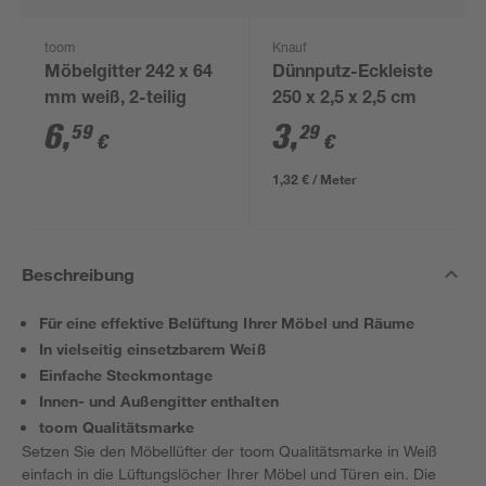
toom
Knauf
Möbelgitter 242 x 64
Dünnputz-Eckleiste
mm weiß, 2-teilig
250 x 2,5 x 2,5 cm
6
,
3
,
59
29
€
€
1,32 € / Meter
Beschreibung
Für eine effektive Belüftung Ihrer Möbel und Räume
In vielseitig einsetzbarem Weiß
Einfache Steckmontage
Innen- und Außengitter enthalten
toom Qualitätsmarke
Setzen Sie den Möbellüfter der toom Qualitätsmarke in Weiß
einfach in die Lüftungslöcher Ihrer Möbel und Türen ein. Die