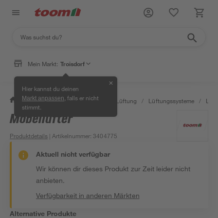
Mein Markt:
Troisdorf
✕
Hier kannst du deinen
, falls er nicht
Markt anpassen
/
Bauen & Renovieren
/
Klima & Lüftung
/
Lüftungssysteme
/
Lüft
stimmt.
Möbellüfter
Produktdetails
| Artikelnummer
:
3404775
Aktuell nicht verfügbar
Wir können dir dieses Produkt zur Zeit leider nicht
anbieten.
Verfügbarkeit in anderen Märkten
Alternative Produkte