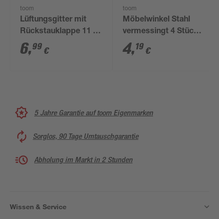
toom
toom
Lüftungsgitter mit
Möbelwinkel Stahl
Rückstauklappe 11 x
vermessingt 4 Stück
5,4 cm weiß
10 x 50 x 50 mm
6
,
4
,
99
19
€
€
seitliche
Verschraubung
5 Jahre Garantie auf toom Eigenmarken
Sorglos, 90 Tage Umtauschgarantie
Abholung im Markt in 2 Stunden
Wissen & Service