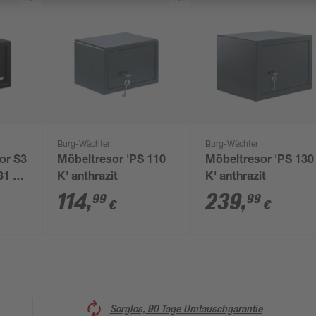
Burg-Wächter
Burg-Wächter
or S3
Möbeltresor 'PS 110
Möbeltresor 'PS 130
31 x
K' anthrazit
K' anthrazit
114
,
239
,
99
99
€
€
Sorglos, 90 Tage Umtauschgarantie