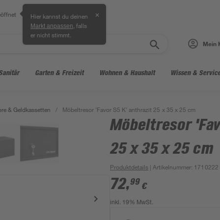
öffnet
✕
Hier kannst du deinen
, falls
Markt anpassen
er nicht stimmt.
Mein 
Sanitär
Garten & Freizeit
Wohnen & Haushalt
Wissen & Servic
ore & Geldkassetten
/
Möbeltresor 'Favor S5 K' anthrazit 25 x 35 x 25 cm
Möbeltresor 'Fav
25 x 35 x 25 cm
Produktdetails
| Artikelnummer
:
1710222
72
,
99
€
inkl. 19% MwSt.