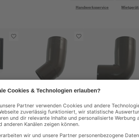
Handwerksservice
Mietgerät
Marley
Marley
Rohrbogen braun 45°
Rohrbogen braun 87
nk
DN 53
DN 53
4
,
4
,
29
29
€
€