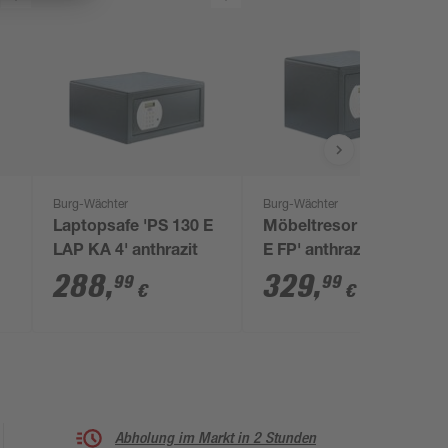
Burg-Wächter
Burg-Wächter
Laptopsafe 'PS 130 E
Möbeltresor 'PS 120
LAP KA 4' anthrazit
E FP' anthrazit
288
,
329
,
99
99
€
€
Abholung im Markt in 2 Stunden