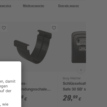
eservice
Miettransporter
Energie sparen
Marley
Burg-Wächter
°
Duplex-
Schlüsselsafe 'Key
Verbindungsschale
Safe 30 SB' schwarz
braun
3
,
29
,
69
99
€
€