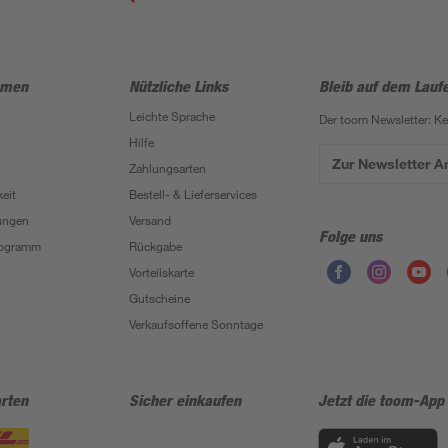
hmen
Nützliche Links
Bleib auf dem Lauf
Leichte Sprache
Der toom Newsletter: K
Hilfe
Zur Newsletter 
Zahlungsarten
eit
Bestell- & Lieferservices
ungen
Versand
Folge uns
Programm
Rückgabe
Vorteilskarte
Gutscheine
Verkaufsoffene Sonntage
rten
Sicher einkaufen
Jetzt die toom-App