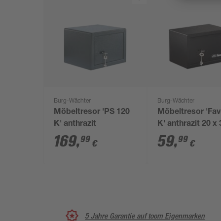
Burg-Wächter
Burg-Wächter
Möbeltresor 'PS 120
Möbeltresor 'Fav
K' anthrazit
K' anthrazit 20 x 
20 cm
169
,
59
,
99
99
€
€
5 Jahre Garantie auf toom Eigenmarken