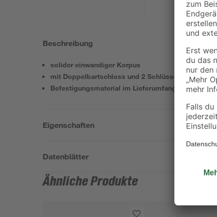
Beschreibung
solider einwandiger Korpus
mit Doppelbartschloss und 2 Schlüsseln
Befestigungsmaterial im Lieferumfang enthalten
Eigenschaften
Datenblätter
Ähnliche Produkte