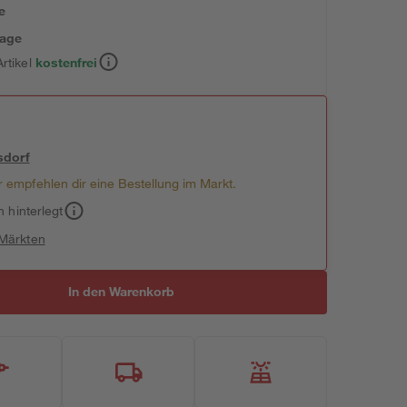
e
tage
rtikel
kostenfrei
sdorf
 empfehlen dir eine Bestellung im Markt.
h hinterlegt
 Märkten
In den Warenkorb