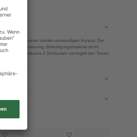
vor S 5 K' hat einen soliden einwandigen Korpus. Der
r Rückwandverankerung. Befestigungsmaterial ist im
bartschloss inklusive 2 Schlüsseln verriegelt den Tresor