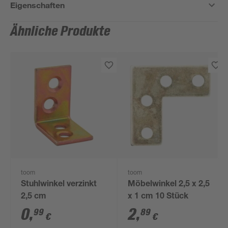
Eigenschaften
Ähnliche Produkte
toom
toom
Stuhlwinkel verzinkt
Möbelwinkel 2,5 x 2,5
2,5 cm
x 1 cm 10 Stück
0
,
2
,
99
89
€
€