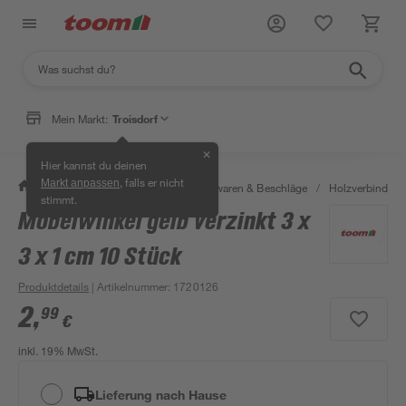
Mein Markt:
Troisdorf
✕
Hier kannst du deinen
, falls er nicht
Markt anpassen
/
Werkstatt & Maschinen
/
Eisenwaren & Beschläge
/
Holzverbinder 
stimmt.
Möbelwinkel gelb verzinkt 3 x
3 x 1 cm 10 Stück
Produktdetails
| Artikelnummer
:
1720126
2
,
99
€
inkl. 19% MwSt.
Lieferung nach Hause