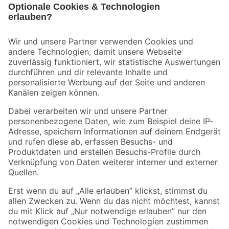
Bleib auf dem Laufenden mit unserem Newsletter
Der toom Newsletter: Keine Angebote und Aktionen mehr verpassen!
Zur Newsletter Anmeldung
Folge uns
Zahlungsarten
Versandarten
Sicher einkaufen
Jetzt die toom-App herunterladen