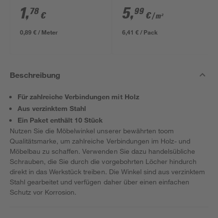
ungeschliffen 1690 x
1
,
5
,
78
99
€
€
/ m²
634 x 12 mm
0,89 € / Meter
6,41 € / Pack
Beschreibung
Für zahlreiche Verbindungen mit Holz
Aus verzinktem Stahl
Ein Paket enthält 10 Stück
Nutzen Sie die Möbelwinkel unserer bewährten toom
Qualitätsmarke, um zahlreiche Verbindungen im Holz- und
Möbelbau zu schaffen. Verwenden Sie dazu handelsübliche
Schrauben, die Sie durch die vorgebohrten Löcher hindurch
direkt in das Werkstück treiben. Die Winkel sind aus verzinktem
Stahl gearbeitet und verfügen daher über einen einfachen
Schutz vor Korrosion.