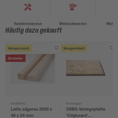
Handwerksservice
Mietgeräteservice
Miettra
Häufig dazu gekauft
Mengenrabatt
Mengenrabatt
Bestseller
binderholz
Kronospan
Latte sägerau 2000 x
OSB3-Verlegeplatte
48 x 24 mm
'Cityboard'