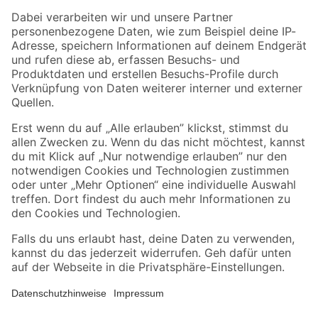
Zahlungsarten
Versandarten
Sicher einkaufen
Jetzt die toom-App herunterladen
Alle Preisangaben in EUR inkl. gesetzl. MwSt.. Die dargestellten Angebote sind unter
Umständen nicht in allen Märkten verfügbar. Die angegebenen Verfügbarkeiten beziehen
sich auf den unter "Mein Markt" ausgewählten toom Baumarkt. Alle Angebote und
Produkte nur solange der Vorrat reicht.
*Paketversand ab 59 € versandkostenfrei, gilt nicht für Artikel mit Speditionsversand, hier
fallen zusätzliche Versandkosten an.