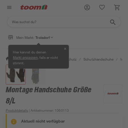
Mein Markt:
Troisdorf
✕
Hier kannst du deinen
, falls er nicht
Markt anpassen
/
Bauen & Renovieren
/
Arbeitsschutz
/
Schutzhandschuhe
/
Mont
stimmt.
Montage Handschuhe Größe
8/L
Produktdetails
| Artikelnummer
:
1060113
Aktuell nicht verfügbar