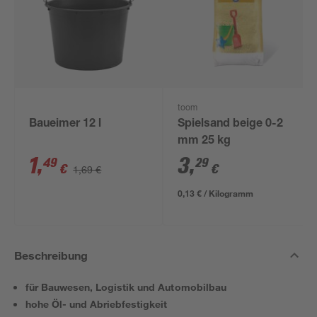
toom
Baueimer 12 l
Spielsand beige 0-2
mm 25 kg
1
,
3
,
49
29
€
€
1,69 €
0,13 € / Kilogramm
Beschreibung
für Bauwesen, Logistik und Automobilbau
hohe Öl- und Abriebfestigkeit