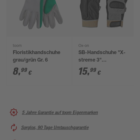
toom
Ox-on
Floristikhandschuhe
SB-Handschuhe "X-
grau/grün Gr. 6
streme 3"
grau/schwarz Gr. 9
8
,
15
,
99
99
€
€
5 Jahre Garantie auf toom Eigenmarken
Sorglos, 90 Tage Umtauschgarantie