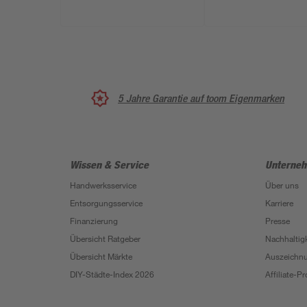
264 cm
5 Jahre Garantie auf toom Eigenmarken
Wissen & Service
Unterne
Handwerksservice
Über uns
Entsorgungsservice
Karriere
Finanzierung
Presse
Übersicht Ratgeber
Nachhaltigk
Übersicht Märkte
Auszeichn
DIY-Städte-Index 2026
Affiliate-