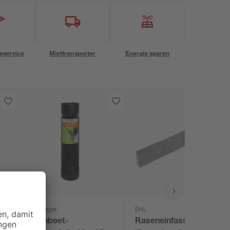
eservice
Miettransporter
Energie sparen
Windhager
EHL
 l
Hochbeet-
Raseneinfassung