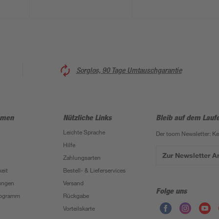
Sorglos, 90 Tage Umtauschgarantie
hmen
Nützliche Links
Bleib auf dem Lauf
Leichte Sprache
Der toom Newsletter: K
Hilfe
Zur Newsletter 
Zahlungsarten
eit
Bestell- & Lieferservices
ungen
Versand
Folge uns
Programm
Rückgabe
Vorteilskarte