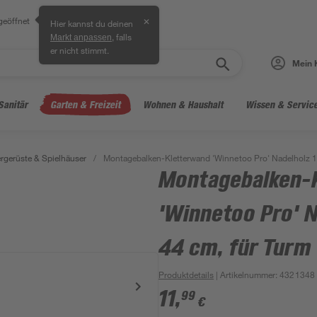
geöffnet
✕
Hier kannst du deinen
, falls
Markt anpassen
er nicht stimmt.
Mein 
Sanitär
Garten & Freizeit
Wohnen & Haushalt
Wissen & Servic
ergerüste & Spielhäuser
/
Montagebalken-Kletterwand 'Winnetoo Pro' Nadelholz 14
Montagebalken-
'Winnetoo Pro' N
44 cm, für Turm
Produktdetails
| Artikelnummer
:
4321348
11
,
99
€