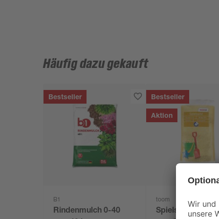
Häufig dazu gekauft
Bestseller
Bestseller
Aktion
B1
toom
Rindenmulch 0-40
Spielsand beige 