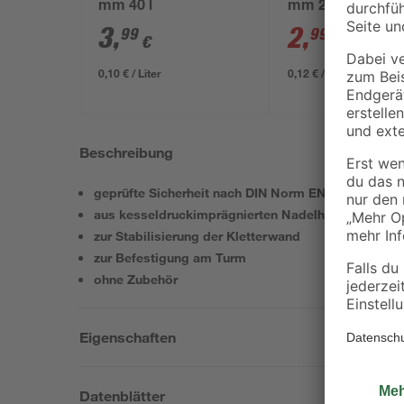
mm 40 l
mm 25 kg
3
,
2
,
99
99
€
€
3,29 €
0,10 € / Liter
0,12 € / Kilogramm
Beschreibung
geprüfte Sicherheit nach DIN Norm EN 1176
aus kesseldruckimprägnierten Nadelholz
zur Stabilisierung der Kletterwand
zur Befestigung am Turm
ohne Zubehör
Eigenschaften
Datenblätter