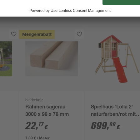
Mengenrabatt
binderholz
Rahmen sägerau
Spielhaus 'Lolla 2'
3000 x 98 x 78 mm
naturfarben/rot mit
d
Rutsche und Schauk
22
,
699
,
17
00
€
€
352 x 280 x 224 cm
08 ×
7,39 € / Meter