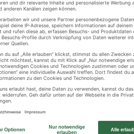
Hochbeete 2,1 x 1,1 m
6
,
10
,
92
99
€
€
/ m²
15,99 € / Pack
0,27 € / Liter
Der Montagebalken 'Winnetoo Pro' 
unten am Turm montiert. 'WINNET
welche die Anforderungen für Spie