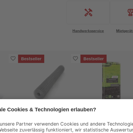
Handwerksservice
Mietgerät
Bestseller
Bestseller
toom
toom
0-2
Wühlmausgitter für
Rasenerde torffrei 40