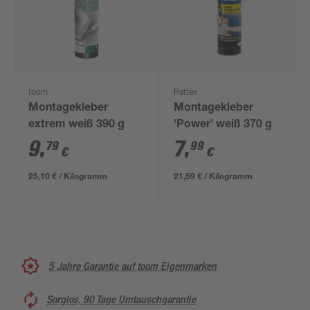
toom
Pattex
Montagekleber
Montagekleber
extrem weiß 390 g
'Power' weiß 370 g
9
,
7
,
79
99
€
€
25,10 € / Kilogramm
21,59 € / Kilogramm
5 Jahre Garantie auf toom Eigenmarken
Sorglos, 90 Tage Umtauschgarantie