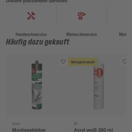
Unsere passenden Services
Handwerksservice
Mietgeräteservice
Miettra
Häufig dazu gekauft
Mengenrabatt
toom
B1
Montagekleber
Acryl weiß 280 ml