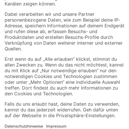
Folge uns
Zahlungsarten
Versandarten
Sicher einkaufen
Jetzt die toom-App herunterladen
Alle Preisangaben in EUR inkl. gesetzl. MwSt.. Die dargestellten Angebote sind unter
Umständen nicht in allen Märkten verfügbar. Die angegebenen Verfügbarkeiten beziehen
sich auf den unter "Mein Markt" ausgewählten toom Baumarkt. Alle Angebote und
Produkte nur solange der Vorrat reicht.
*Paketversand ab 59 € versandkostenfrei, gilt nicht für Artikel mit Speditionsversand, hier