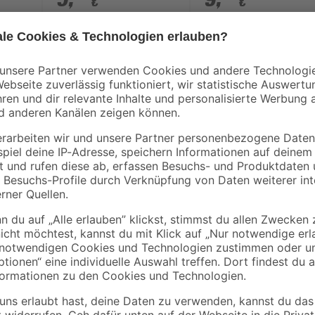
€
€
Mit dem Pattex 'All Materials' Mo
rker Haftung
lästiges Schrauben oder Schweiß
Anfangshaftung (150 kg/m², Henke
t
auf fast allen Materialien und erzie
turbeständig
Holzkleber und Plastikkleber elast
eichbar
feuchten Untergründen und Naturst
UV-, witterungs- und temperaturbes
ersetzt als Montagekleber außen u
kannst du Regenrinnen, Metalla
anbringen. Er ist lösemittelfrei, 
Nicht geeignet für PE, PP, PTFE un
ausgeschlossen werden.