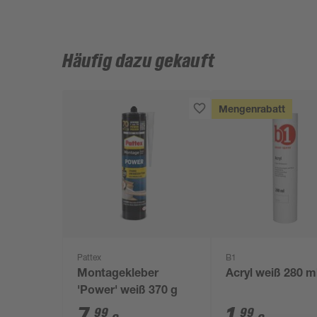
Häufig dazu gekauft
Mengenrabatt
Pattex
B1
Montagekleber
Acryl weiß 280 m
'Power' weiß 370 g
7
,
1
,
99
99