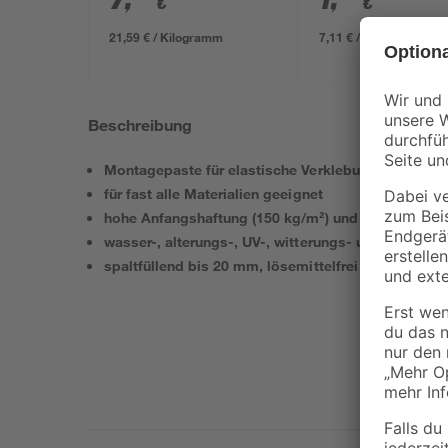
€
€
21,59 € / Kilogramm
7,11 € / Liter
Beschreibung
Montagepaste für elastische Verklebungen mit sta
für fast alle Materialien geeignet
hohe Anfangshaftung (150 kg/m²) und Endfestigkei
wasser-, alterungs-, UV-, witterungs- und tempera
spaltfüllend bis 20 mm, lösemittelfrei und überstr