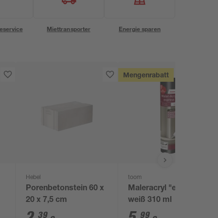
eservice
Miettransporter
Energie sparen
Mengenrabatt
Hebel
toom
Porenbetonstein 60 x
Maleracryl "express"
20 x 7,5 cm
weiß 310 ml
2
,
5
,
39
99