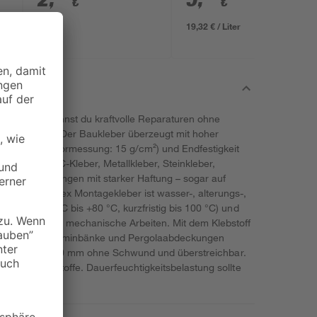
€
€
19,32 € / Liter
ntagekleber kannst du kraftvolle Reparaturen ohne
en umsetzen. Der Baukleber überzeugt mit hoher
l-Interne Labormessung: 15 g/cm²) und Endfestigkeit
lt z. B. als PVC-Kleber, Metallkleber, Steinkleber,
ische Verklebungen mit starker Haftung – sogar auf
ein. Der Pattex Montagekleber ist wasser-, alterungs-,
tändig (-30 °C bis +80 °C, kurzfristig bis 100 °C) und
nd innen viele mechanische Arbeiten. Mit dem Klebstoff
bdeckungen, Kaminbänke und Pergolaabdeckungen
spaltfüllend bis 20 mm ohne Schwund und überstreichbar.
d Acrylkunststoffe. Dauerfeuchtigkeitsbelastung sollte