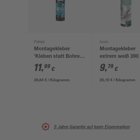
Pattex
toom
Montagekleber
Montagekleber
'Kleben statt Bohren'
extrem weiß 390
weiß 450 g
11
,
9
,
99
79
€
€
26,64 € / Kilogramm
25,10 € / Kilogramm
5 Jahre Garantie auf toom Eigenmarken