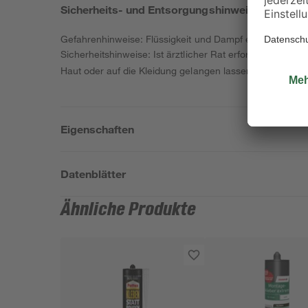
Sicherheits- und Entsorgungshinweise
Gefahrenhinweise: Flüssigkeit und Dampf entzündbar. Ge
Sicherheitshinweise: Ist ärztlicher Rat erforderlich, Ve
Haut oder auf die Kleidung gelangen lassen.
Eigenschaften
Datenblätter
Ähnliche Produkte