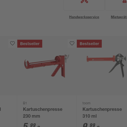
Handwerksservice
Mietgerät
Bestseller
Bestseller
B1
toom
l
Kartuschenpresse
Kartuschenpresse
230 mm
310 ml
5
,
9
,
99
99