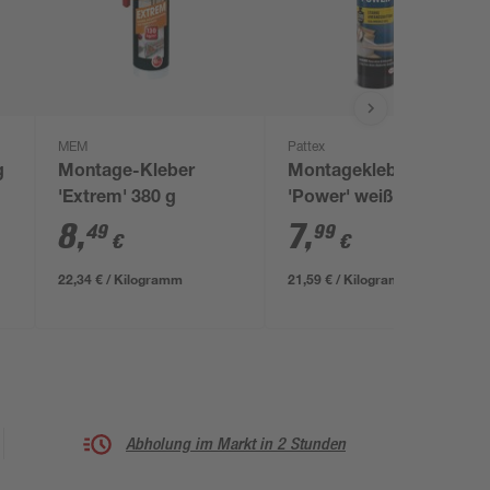
MEM
Pattex
g
Montage-Kleber
Montagekleber
'Extrem' 380 g
'Power' weiß 370 g
8
,
7
,
49
99
€
€
22,34 € / Kilogramm
21,59 € / Kilogramm
Abholung im Markt in 2 Stunden