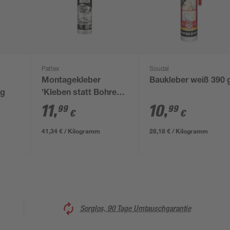
Pattex
Soudal
Montagekleber
Baukleber weiß 390 
 g
'Kleben statt Bohren
Kristallklar'
11
,
10
,
99
99
€
€
transparent 290 g
41,34 € / Kilogramm
28,18 € / Kilogramm
Sorglos, 90 Tage Umtauschgarantie