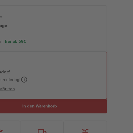
e
tage
 |
frei ab 59€
sdorf
h hinterlegt
 Märkten
In den Warenkorb