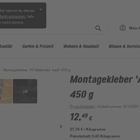
✕
ier kannst du deinen
, falls
Markt anpassen
r nicht stimmt.
Mein 
Sanitär
Garten & Freizeit
Wohnen & Haushalt
Wissen & Servic
Montagekleber 'All Materials' weiß 450 g
Montagekleber 'A
+
5
450 g
Produktdetails
| Artikelnummer
:
8150091
12
,
49
€
27,76 € / Kilogramm
Paketinhalt:
0,45 Kilogramm