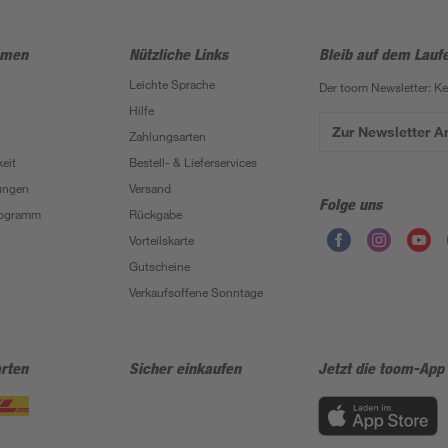
hmen
Nützliche Links
Bleib auf dem Lauf
Leichte Sprache
Der toom Newsletter: K
Hilfe
Zur Newsletter 
Zahlungsarten
eit
Bestell- & Lieferservices
ungen
Versand
Folge uns
Programm
Rückgabe
Vorteilskarte
Gutscheine
Verkaufsoffene Sonntage
rten
Sicher einkaufen
Jetzt die toom-App