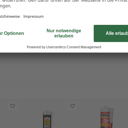
sundheitsschädlich bei Einatmen. Kann die Organe schädigen bei läng
rpackung oder Kennzeichnungsetikett bereithalten. Darf nicht in die Hän