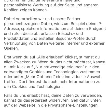
Folge uns
Zahlungsarten
Versandarten
Sicher einkaufen
Jetzt die toom-App herunterladen
Alle Preisangaben in EUR inkl. gesetzl. MwSt.. Die dargestellten Angebote sind unter
Umständen nicht in allen Märkten verfügbar. Die angegebenen Verfügbarkeiten beziehen
sich auf den unter "Mein Markt" ausgewählten toom Baumarkt. Alle Angebote und