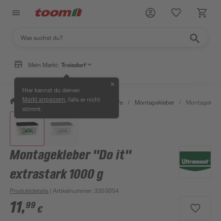
Mein Markt:
Troisdorf
✕
Hier kannst du deinen
, falls er nicht
Markt anpassen
/
Bauen & Renovieren
/
Klebstoffe
/
Montagekleber
/
Montagekleber
stimmt.
Montagekleber "Do it"
extrastark 1000 g
Produktdetails
| Artikelnummer
:
3350054
11
,
99
€