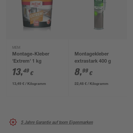
MEM
Montage-Kleber
Montagekleber
'Extrem' 1 kg
extrastark 400 g
13
,
8
,
49
99
€
€
13,49 € / Kilogramm
22,48 € / Kilogramm
5 Jahre Garantie auf toom Eigenmarken