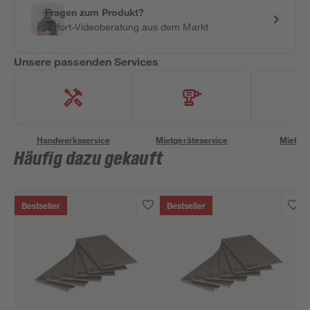
Fragen zum Produkt?
Sofort-Videoberatung aus dem Markt
Unsere passenden Services
Handwerksservice
Mietgeräteservice
Miettra
Häufig dazu gekauft
Bestseller
Bestseller