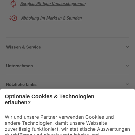
Sorglos, 90 Tage Umtauschgarantie
Abholung im Markt in 2 Stunden
Wissen & Service
Unternehmen
Nützliche Links
Bleib auf dem Laufenden mit unserem Newsletter
Der toom Newsletter: Keine Angebote und Aktionen mehr verpassen!
Zur Newsletter Anmeldung