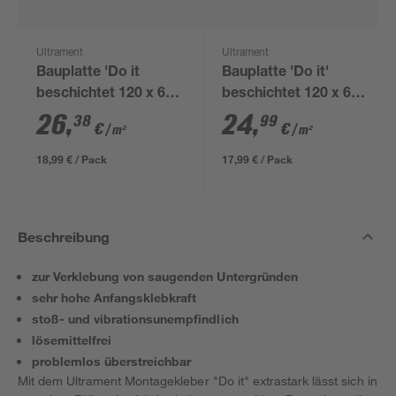
Ultrament
Ultrament
Bauplatte 'Do it
Bauplatte 'Do it'
beschichtet 120 x 60
beschichtet 120 x 60
x 2 cm
x 1 cm
26
,
24
,
38
99
€
€
/ m²
/ m²
18,99 € / Pack
17,99 € / Pack
Beschreibung
zur Verklebung von saugenden Untergründen
sehr hohe Anfangsklebkraft
stoß- und vibrationsunempfindlich
lösemittelfrei
problemlos überstreichbar
Mit dem Ultrament Montagekleber "Do it" extrastark lässt sich in