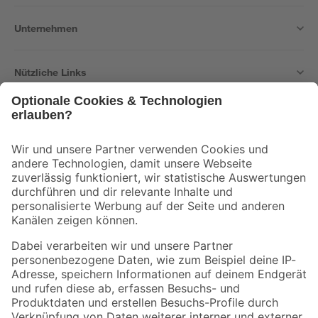
Unternehmen
Nützliche Links
Bleib auf dem Laufenden mit unserem Newsletter
Der toom Newsletter: Keine Angebote und Aktionen mehr verpassen!
Zur Newsletter Anmeldung
Folge uns
Zahlungsarten
Versandarten