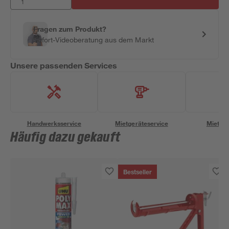
Fragen zum Produkt?
Sofort-Videoberatung aus dem Markt
Unsere passenden Services
Handwerksservice
Mietgeräteservice
Miettra
Häufig dazu gekauft
Bestseller