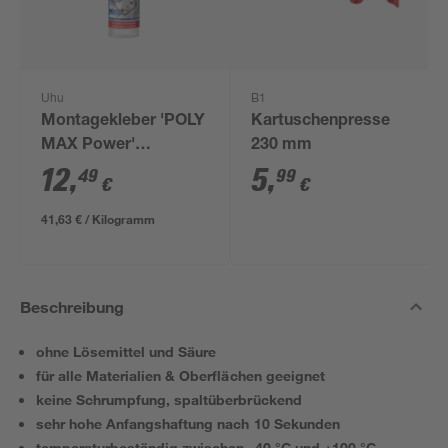
Uhu
B1
Montagekleber 'POLY
Kartuschenpresse
MAX Power'
230 mm
transparent 300 g
12
,
5
,
49
99
€
€
41,63 € / Kilogramm
Beschreibung
ohne Lösemittel und Säure
für alle Materialien & Oberflächen geeignet
keine Schrumpfung, spaltüberbrückend
sehr hohe Anfangshaftung nach 10 Sekunden
temperaturbeständig zwischen -40 °C und +100 °C