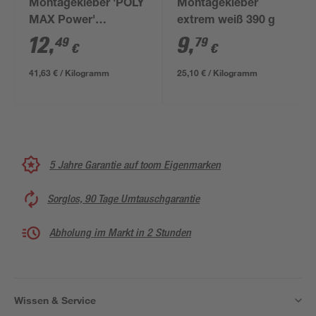
Montagekleber 'POLY
Montagekleber
MAX Power'
extrem weiß 390 g
transparent 300 g
12
,
9
,
49
79
€
€
41,63 € / Kilogramm
25,10 € / Kilogramm
5 Jahre Garantie auf toom Eigenmarken
Sorglos, 90 Tage Umtauschgarantie
Abholung im Markt in 2 Stunden
Wissen & Service