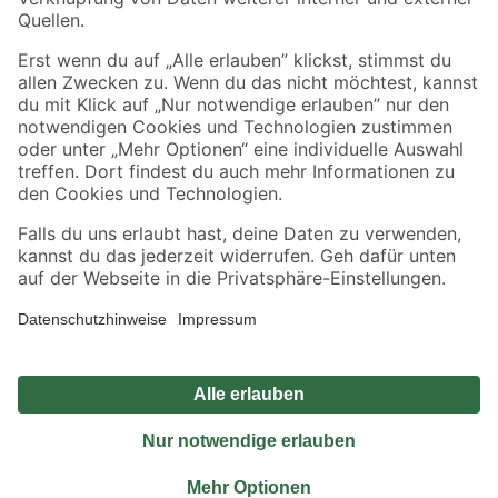
Sicher einkaufen
Jetzt die toom-App herunterladen
Alle Preisangaben in EUR inkl. gesetzl. MwSt.. Die dargestellten Angebote sind unter
Umständen nicht in allen Märkten verfügbar. Die angegebenen Verfügbarkeiten beziehen
sich auf den unter "Mein Markt" ausgewählten toom Baumarkt. Alle Angebote und
Produkte nur solange der Vorrat reicht.
*Paketversand ab 59 € versandkostenfrei, gilt nicht für Artikel mit Speditionsversand, hier
fallen zusätzliche Versandkosten an.
Datenschutz
Privatsphäre
Impressum
AGB
Nutzungsbedingungen
Widerrufsrecht
Vertrag widerrufen
Barrierefreiheit
© 2026 toom Baumarkt GmbH