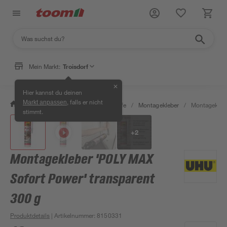
Mein Markt:
Troisdorf
✕
Hier kannst du deinen
, falls er nicht
Markt anpassen
/
Bauen & Renovieren
/
Klebstoffe
/
Montagekleber
/
Montageklebe
stimmt.
+
2
Montagekleber 'POLY MAX
Sofort Power' transparent
300 g
Produktdetails
| Artikelnummer
:
8150331